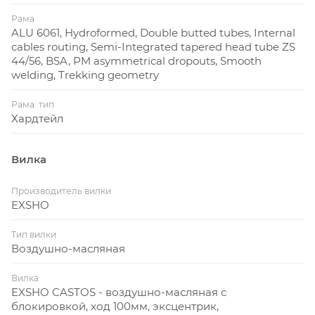
– Дисковые гидравлические тормоза Shimano
Рама
ALU 6061, Hydroformed, Double butted tubes, Internal
MT200 – стабильное торможение в любых условиях.
cables routing, Semi-Integrated tapered head tube ZS
– Колёса 29″ – втулки Code H1 на промышленных
44/56, BSA, PM asymmetrical dropouts, Smooth
подшипниках, обода Code D23 Race Tubeless Ready,
welding, Trekking geometry
покрышки Kenda Booster 29×2.2 Skin wall.
– Компоненты Code – руль 760 мм с подъёмом и
Рама: тип
Хардтейл
обратным загибом, вынос 60 мм (угол −7°),
подседельный штырь Ø27.2 мм с двухболтовым
креплением, грипсы с замком и седло Code-265.
Вилка
Производитель вилки
EXSHO
Тип вилки
Воздушно-масляная
Вилка
EXSHO CASTOS - воздушно-масляная с
блокировкой, ход 100мм, эксцентрик,