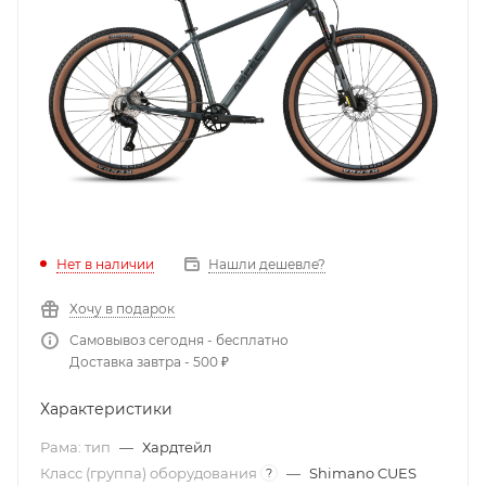
Нет в наличии
Нашли дешевле?
Хочу в подарок
Самовывоз сегодня - бесплатно
Доставка завтра - 500 ₽
Характеристики
Рама: тип
—
Хардтейл
Класс (группа) оборудования
—
Shimano CUES
?