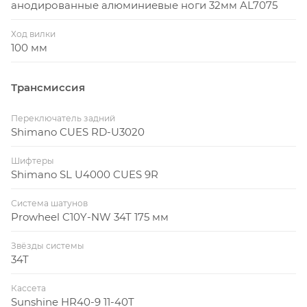
анодированные алюминиевые ноги 32мм AL7075
Ход вилки
100 мм
Трансмиссия
Переключатель задний
Shimano CUES RD-U3020
Шифтеры
Shimano SL U4000 CUES 9R
Система шатунов
Prowheel C10Y-NW 34T 175 мм
Звёзды системы
34T
Кассета
Sunshine HR40-9 11-40T