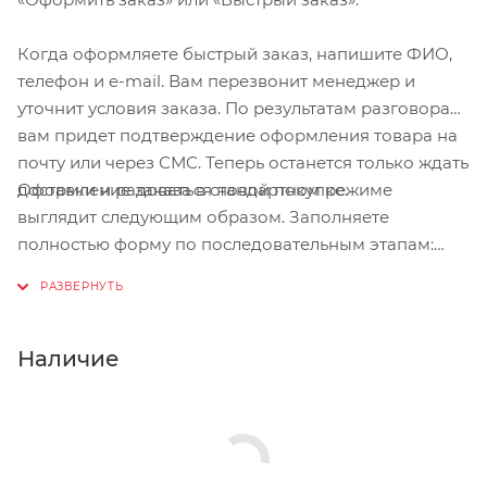
Когда оформляете быстрый заказ, напишите ФИО,
телефон и e-mail. Вам перезвонит менеджер и
уточнит условия заказа. По результатам разговора
вам придет подтверждение оформления товара на
почту или через СМС. Теперь останется только ждать
Оформление заказа в стандартном режиме
доставки и радоваться новой покупке.
выглядит следующим образом. Заполняете
полностью форму по последовательным этапам:
адрес, способ доставки, оплаты, данные о себе.
Советуем в комментарии к заказу написать
информацию, которая поможет курьеру вас найти.
Нажмите кнопку «Оформить заказ».
Наличие