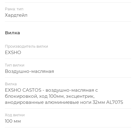
– Колёса 29″ – втулки Code H1 на промышленных
подшипниках, обода Code D23 Race Tubeless Ready,
Рама: тип
Хардтейл
покрышки Kenda Booster 29×2.2 с боковинами Skin
wall.
– Компоненты Code – широкий руль 760 мм, вынос
Вилка
60 мм (угол −7°), подседельный штырь Ø27.2 мм с
Производитель вилки
двухболтовым креплением, грипсы с замком и
EXSHO
седло Code-265.
Тип вилки
Воздушно-масляная
Вилка
EXSHO CASTOS - воздушно-масляная с
блокировкой, ход 100мм, эксцентрик,
анодированные алюминиевые ноги 32мм AL7075
Ход вилки
100 мм