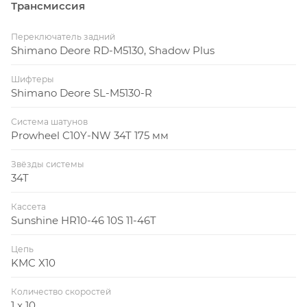
Трансмиссия
Переключатель задний
Shimano Deore RD-M5130, Shadow Plus
Шифтеры
Shimano Deore SL-M5130-R
Система шатунов
Prowheel C10Y-NW 34T 175 мм
Звёзды системы
34T
Кассета
Sunshine HR10-46 10S 11-46T
Цепь
KMC X10
Количество скоростей
1 x 10