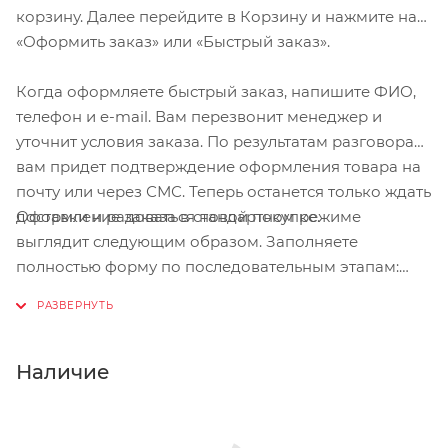
корзину. Далее перейдите в Корзину и нажмите на
«Оформить заказ» или «Быстрый заказ».
Когда оформляете быстрый заказ, напишите ФИО,
телефон и e-mail. Вам перезвонит менеджер и
уточнит условия заказа. По результатам разговора
вам придет подтверждение оформления товара на
почту или через СМС. Теперь останется только ждать
Оформление заказа в стандартном режиме
доставки и радоваться новой покупке.
выглядит следующим образом. Заполняете
полностью форму по последовательным этапам:
адрес, способ доставки, оплаты, данные о себе.
Советуем в комментарии к заказу написать
информацию, которая поможет курьеру вас найти.
Нажмите кнопку «Оформить заказ».
Наличие