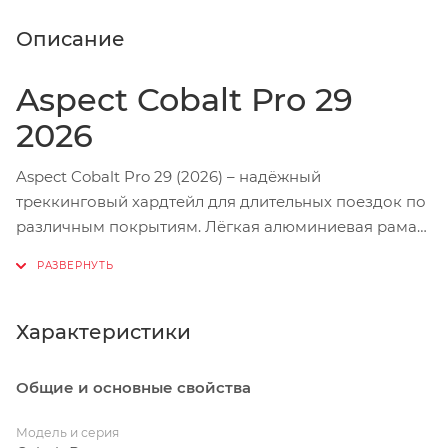
Описание
Aspect Cobalt Pro 29
2026
Aspect Cobalt Pro 29 (2026) – надёжный
треккинговый хардтейл для длительных поездок по
различным покрытиям. Лёгкая алюминиевая рама
ALU 6061 с баттированными трубами и
гидроформингом отличается аккуратными
сварными швами и внутренней проводкой тросов.
Полуинтегрированная рулевая труба формата
Характеристики
tapered придаёт конструкции дополнительную
жёсткость и стабильность. Воздушно-масляная
Общие и основные свойства
вилка Exsho Castos с ходом 100 мм и алюминиевыми
анодированными ногами Ø32 мм помогает
Модель и серия