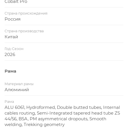
сохранять комфорт при движении по неровной
Cobalt Pro
дороге, а возможность блокировки позволяет
Страна происхождения
эффективно ехать по асфальту и ровным
Россия
маршрутам.
Страна производства
Китай
Ключевые особенности модели:
– Рама ALU 6061 – гидроформированные
Год-Сезон
баттированные трубы, плавные швы, внутренняя
2026
проводка, треккинговая геометрия.
– Вилка Exsho Castos – воздушно-масляная
Рама
конструкция с блокировкой, ход 100 мм,
анодированные алюминиевые ноги Ø32 мм.
Материал рамы
– Трансмиссия Shimano Deore 1×10 – манетка SL-
Алюминий
M5130-R, кассета SunShine MTB-CS-HR10-46 11–46T,
шатуны Prowheel 34T.
Рама
ALU 6061, Hydroformed, Double butted tubes, Internal
– Гидравлические дисковые тормоза Shimano
cables routing, Semi-Integrated tapered head tube ZS
MT200 – стабильная работа и уверенный контроль в
44/56, BSA, PM asymmetrical dropouts, Smooth
любых условиях.
welding, Trekking geometry