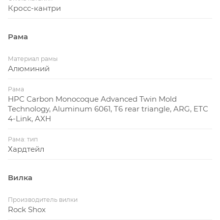
100% эффективного и мгновенного торможения
Кросс-кантри
хардтейл оборудован дисковыми тормозами
гидравлического типа Magura MT4 с роторами 180
Рама
мм. Мощные и большие колеса 29 дюймов дают
абсолютную уверенность на любой трассе.
Материал рамы
Алюминий
Рама
HPC Carbon Monocoque Advanced Twin Mold
Technology, Aluminum 6061, T6 rear triangle, ARG, ETC
4-Link, AXH
Рама: тип
Хардтейл
Вилка
Производитель вилки
Rock Shox