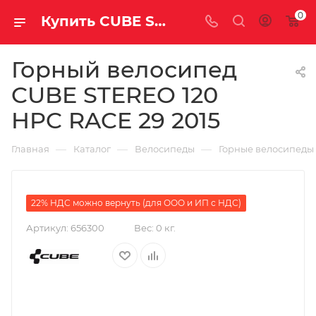
0
Купить CUBE STEREO 120 HPC RACE 29 2015 за рублей, а со скидкой
Горный велосипед
CUBE STEREO 120
HPC RACE 29 2015
—
—
—
Главная
Каталог
Велосипеды
Горные велосипеды
22% НДС можно вернуть (для ООО и ИП с НДС)
Артикул:
656300
Вес:
0 кг.