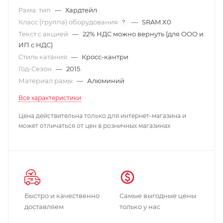
Рама: тип
—
Хардтейл
Класс (группа) оборудования
—
SRAM X0
?
Текст с акцией
—
22% НДС можно вернуть (для ООО и
ИП с НДС)
Стиль катания
—
Кросс-кантри
Год-Сезон
—
2015
Материал рамы
—
Алюминий
Все характеристики
Цена действительна только для интернет-магазина и
может отличаться от цен в розничных магазинах
Быстро и качественно
Самые выгодные цены
доставляем
только у нас