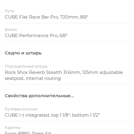
Руль
CUBE Flat Race Bar Pro, 720mm, 8В°
Вынос
CUBE Performance Pro, 6В°
Седло и штырь
Подседельный штырь
Rock Shox Reverb Stealth 31.6mm, 125mm adjustable
seatpost, internal routing
Свойства дополнительные...
Рулевая колонка
CUBE I-t integrated, top 1 1/8", bottom 1 1/2"
Каретка
Sram BB92, Press Fit