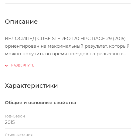
Описание
ВЕЛОСИПЕД CUBE STEREO 120 HPC RACE 29 (2015)
ориентирован на максимальный результат, который
можно получить во время поездок на рельефных
участках любой сложности. Рама модели
изготовлена из карбона и оснащена специальным
задним треугольником для лучшей управляемости,
маневренности и отзывчивости на все действия
Характеристики
райдера. В роли подвески используются
эргономичные амортизаторы профессионального
Общие и основные свойства
уровня торговой марки FOX. Байк оснащен
суперлегкими двойными ободьями Fulcrum Red44 и
Год-Сезон
покрышками Schwalbe Nobby Nic для отличного
2015
сцепления с поверхностью дорожного полотна. Для
Стиль катания