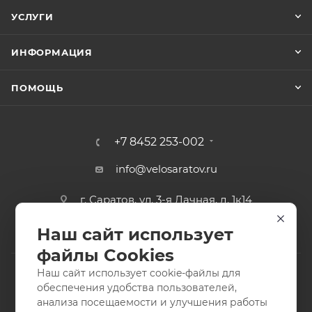
УСЛУГИ
ИНФОРМАЦИЯ
ПОМОЩЬ
+7 8452 253-002
info@velosaratov.ru
г. Саратов, ул. 3-я Дачная, д. 1к14
Наш сайт использует
файлы Cookies
Наш сайт использует cookie-файлы для
обеспечения удобства пользователей,
анализа посещаемости и улучшения работы
2011-2026 © интернет-магазин спортивных товаров