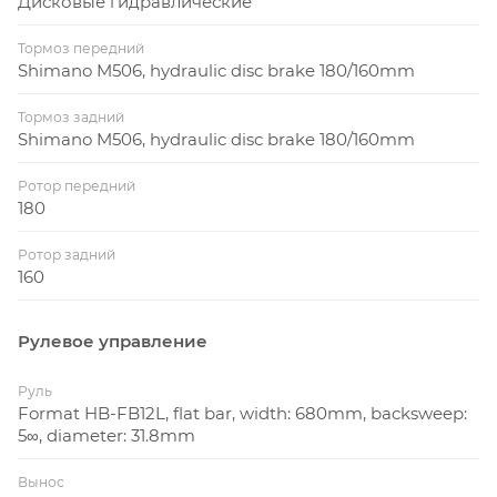
Дисковые гидравлические
Тормоз передний
Shimano M506, hydraulic disc brake 180/160mm
Тормоз задний
Shimano M506, hydraulic disc brake 180/160mm
Ротор передний
180
Ротор задний
160
Рулевое управление
Руль
Format HB-FB12L, flat bar, width: 680mm, backsweep:
5∞, diameter: 31.8mm
Вынос