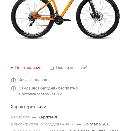
Нет в наличии
Нашли дешевле?
Хочу в подарок
Самовывоз сегодня - бесплатно
Доставка завтра - 500 ₽
Характеристики
Рама: тип
—
Хардтейл
Класс (группа) оборудования
—
Shimano SLX
?
Текст с акцией
—
22% НДС можно вернуть (для ООО и