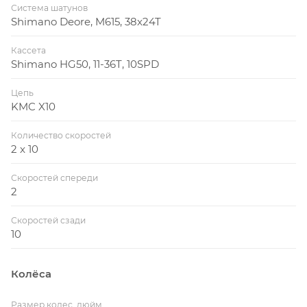
Система шатунов
Shimano Deore, M615, 38x24T
Кассета
Shimano HG50, 11-36T, 10SPD
Цепь
KMC X10
Количество скоростей
2 x 10
Скоростей спереди
2
Скоростей сзади
10
Колёса
Размер колес, дюйм