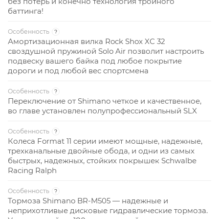
без потерь и конечно технология тройного
баттинга!
Особенность
?
Амортизационная вилка Rock Shox XC 32
своздушной пружиной Solo Air позволит настроить
подвеску вашего байка под любое покрытие
дороги и под любой вес спортсмена
Особенность
?
Переключение от Shimano четкое и качественное,
во главе установлен полупрофессиональный SLX
Особенность
?
Колеса Format 11 серии имеют мощные, надежные,
трехканальные двойные обода, и одни из самых
быстрых, надежных, стойких покрышек Schwalbe
Racing Ralph
Особенность
?
Тормоза Shimano BR-M505 — надежные и
неприхотливые дисковые гидравлические тормоза.