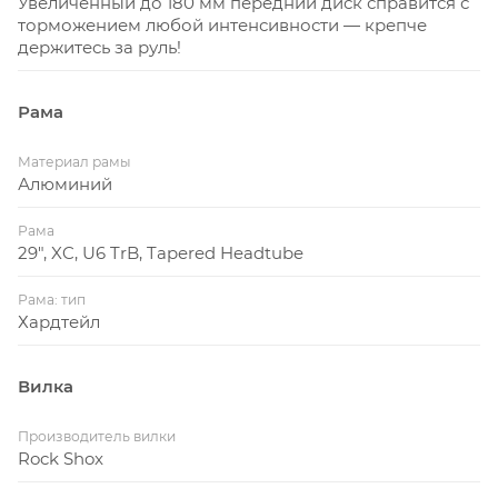
Увеличенный до 180 мм передний диск справится с
торможением любой интенсивности — крепче
держитесь за руль!
Рама
Материал рамы
Алюминий
Рама
29", XC, U6 TrB, Tapered Headtube
Рама: тип
Хардтейл
Вилка
Производитель вилки
Rock Shox