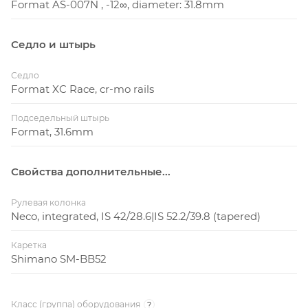
Format AS-007N , -12∞, diameter: 31.8mm
Седло и штырь
Седло
Format XC Race, cr-mo rails
Подседельный штырь
Format, 31.6mm
Свойства дополнительные...
Рулевая колонка
Neco, integrated, IS 42/28.6|IS 52.2/39.8 (tapered)
Каретка
Shimano SM-BB52
Класс (группа) оборудования
?