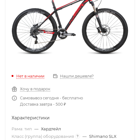
Нет в наличии
Нашли дешевле?
Хочу в подарок
Самовывоз сегодня - бесплатно
Доставка завтра - 500 ₽
Характеристики
Рама: тип
—
Хардтейл
Класс (группа) оборудования
—
Shimano SLX
?