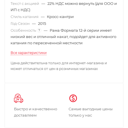
Текст с акцией
—
22% НДС можно вернуть (для ООО и
ИП с НДС)
Стиль катания
—
Кросс-кантри
Год-Сезон
—
2015
Особенность
—
Рама Формата 12-й серии имеет
?
низкий вес и отличный накат, подойдет для активного
катания по пересеченной местности
Все характеристики
Цена действительна только для интернет-магазина и
может отличаться от цен в розничных магазинах
Быстро и качественно
Самые выгодные цены
доставляем
только у нас