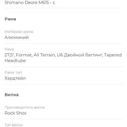
Shimano Deore M615 - с
Рама
Материал рамы
Алюминий
Рама
27,5", Format, All Terrain, U6 Двойной баттинг, Tapered
Headtube
Рама: тип
Хардтейл
Вилка
Производитель вилки
Rock Shox
Тип вилки