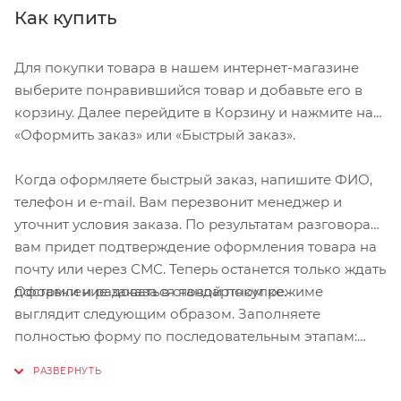
Как купить
Для покупки товара в нашем интернет-магазине
выберите понравившийся товар и добавьте его в
корзину. Далее перейдите в Корзину и нажмите на
«Оформить заказ» или «Быстрый заказ».
Когда оформляете быстрый заказ, напишите ФИО,
телефон и e-mail. Вам перезвонит менеджер и
уточнит условия заказа. По результатам разговора
вам придет подтверждение оформления товара на
почту или через СМС. Теперь останется только ждать
Оформление заказа в стандартном режиме
доставки и радоваться новой покупке.
выглядит следующим образом. Заполняете
полностью форму по последовательным этапам:
адрес, способ доставки, оплаты, данные о себе.
Советуем в комментарии к заказу написать