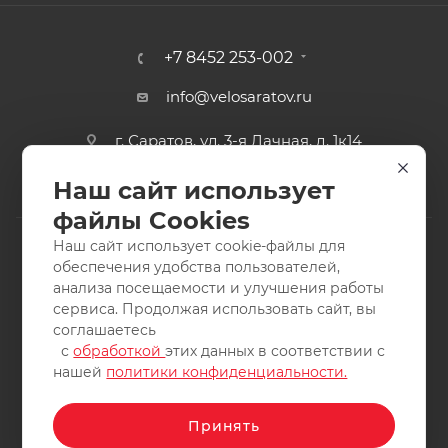
+7 8452 253-002
info@velosaratov.ru
г. Саратов, ул. 3-я Дачная, д. 1к14
Наш сайт использует
файлы Cookies
Наш сайт использует cookie-файлы для
обеспечения удобства пользователей,
анализа посещаемости и улучшения работы
2011-2026 © интернет-магазин спортивных товаров
сервиса. Продолжая использовать сайт, вы
ВелоСаратов. Не является публичной офертой. Все права
соглашаетесь
защищены. Заимствование материалов и фотографий
с
обработкой
этих данных в соответствии с
запрещено.
нашей
политики конфиденциальности.
Принять