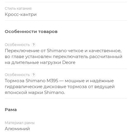
У велосипеда яркий спортивный дизайн, который
Стиль катания
подчеркнет вашу особенность.
Кросс-кантри
ОСТАВЛЯЕТ ВЫБОР ЗА ВАМИ
Особенности товаров
Специально подобранные легкие
Особенность
?
износоустойчивые покрышки Rubena Scylla с
Переключение от Shimano четкое и качественное,
кевларовым кордом для любых горных и лесных
во главе установлен переключатель рассчитанный
на длительные нагрузки Deore
направлений. Выбор за вами.
Особенность
?
Тормоза Shimano M395 — мощные и надёжные
гидравлические дисковые тормоза от ведущей
японской марки Shimano.
Рама
Материал рамы
Алюминий