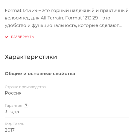
Format 1213 29 – это горный надежный и практичный
велосипед для All Terrain. Format 1213 29 – это
удобство и функциональность, которые сделают
каждую вашу поездку безупречной, потому что вы
уверены в своем байке так же, как уверены в самом
себе.
Характеристики
БЕЗОТКАЗНЫЙ И НАДЕЖНЫЙ
Общие и основные свойства
Отлично подобранный группсет Deore от Shimano,
имеющий, в отличие от прошлогодней версии,
Страна производства
систему с внешними подшипниками и новую
Россия
каретку, на который, вы сможете с уверенностью
Гарантия
?
положиться какое бы направление не выбрали.
3 года
ДОСТОЙНЫЙ СТИЛЬ
Год-Сезон
2017