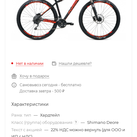
Нет в наличии
Нашли дешевле?
Хочу в подарок
Самовывоз сегодня - бесплатно
Доставка завтра - 500 ₽
Характеристики
Рама: тип
—
Хардтейл
Класс (группа) оборудования
—
Shimano Deore
?
Текст с акцией
—
22% НДС можно вернуть (для ООО и
ИП с НДС)