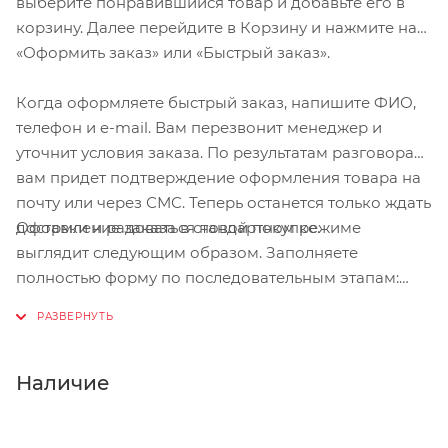
выберите понравившийся товар и добавьте его в
корзину. Далее перейдите в Корзину и нажмите на
«Оформить заказ» или «Быстрый заказ».
Когда оформляете быстрый заказ, напишите ФИО,
телефон и e-mail. Вам перезвонит менеджер и
уточнит условия заказа. По результатам разговора
вам придет подтверждение оформления товара на
почту или через СМС. Теперь останется только ждать
Оформление заказа в стандартном режиме
доставки и радоваться новой покупке.
выглядит следующим образом. Заполняете
полностью форму по последовательным этапам:
адрес, способ доставки, оплаты, данные о себе.
Советуем в комментарии к заказу написать
информацию, которая поможет курьеру вас найти.
Нажмите кнопку «Оформить заказ».
Наличие