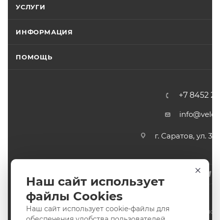
УСЛУГИ
ИНФОРМАЦИЯ
ПОМОЩЬ
+7 8452 2
info@velos
г. Саратов, ул. 3-
Наш сайт использует
файлы Cookies
Наш сайт использует cookie-файлы для
2011-2026 © интернет-магазин спортивных товаров ВелоС
обеспечения удобства пользователей,