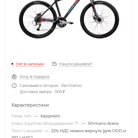
Нет в наличии
Нашли дешевле?
Хочу в подарок
Самовывоз сегодня - бесплатно
Доставка завтра - 500 ₽
Характеристики
Рама: тип
—
Хардтейл
Класс (группа) оборудования
—
Shimano Acera
?
Текст с акцией
—
22% НДС можно вернуть (для ООО и
ИП с НДС)