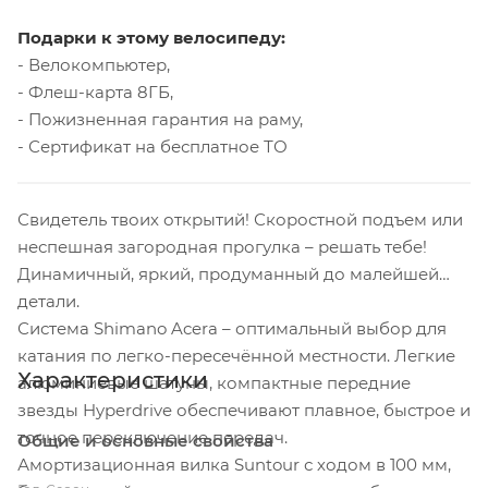
Подарки к этому велосипеду:
- Велокомпьютер,
- Флеш-карта 8ГБ,
- Пожизненная гарантия на раму,
- Сертификат на бесплатное ТО
Свидетель твоих открытий! Скоростной подъем или
неспешная загородная прогулка – решать тебе!
Динамичный, яркий, продуманный до малейшей
детали.
Система Shimano Acera – оптимальный выбор для
катания по легко-пересечённой местности. Легкие
Характеристики
алюминиевые шатуны, компактные передние
звезды Hyperdrive обеспечивают плавное, быстрое и
точное переключение передач.
Общие и основные свойства
Амортизационная вилка Suntour с ходом в 100 мм,