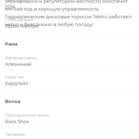
Год-Сезон
блокировкой и регулятором жесткости обеспечит
2014
мягкий ход и хорошую управляемость.
Гидравлические дисковые тормоза Tektro работают
Стиль катания
четко и безотказно в любую погоду!
Кросс-кантри
Рама
Материал рамы
Алюминий
Рама: тип
Хардтейл
Вилка
Производитель вилки
Rock Shox
Тип вилки