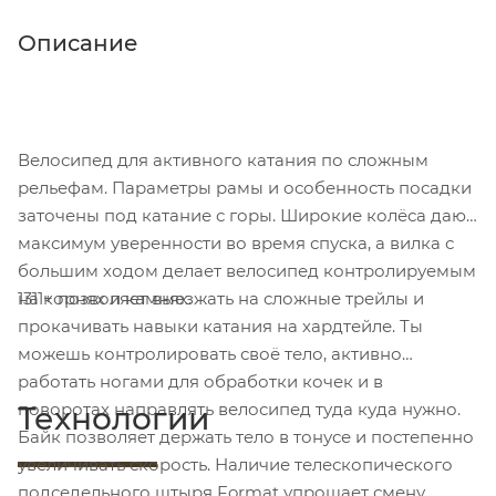
Описание
Велосипед для активного катания по сложным
рельефам. Параметры рамы и особенность посадки
заточены под катание с горы. Широкие колёса дают
максимум уверенности во время спуска, а вилка с
большим ходом делает велосипед контролируемым
1311+ позволяет выезжать на сложные трейлы и
на корнях и камнях.
прокачивать навыки катания на хардтейле. Ты
можешь контролировать своё тело, активно
работать ногами для обработки кочек и в
поворотах направлять велосипед туда куда нужно.
Технологии
Байк позволяет держать тело в тонусе и постепенно
увеличивать скорость. Наличие телескопического
подседельного штыря Format упрощает смену