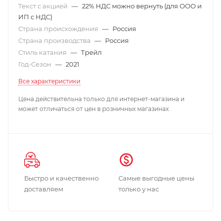
Текст с акцией
—
22% НДС можно вернуть (для ООО и
ИП с НДС)
Страна происхождения
—
Россия
Страна производства
—
Россия
Стиль катания
—
Трейл
Год-Сезон
—
2021
Все характеристики
Цена действительна только для интернет-магазина и
может отличаться от цен в розничных магазинах
Быстро и качественно
Самые выгодные цены
доставляем
только у нас