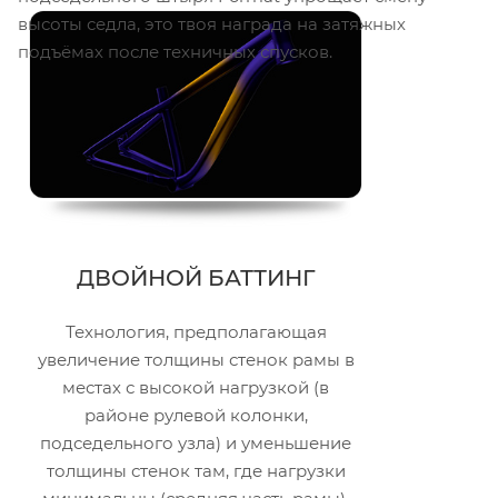
высоты седла, это твоя награда на затяжных
подъёмах после техничных спусков.
ДВОЙНОЙ БАТТИНГ
Технология, предполагающая
увеличение толщины стенок рамы в
местах с высокой нагрузкой (в
районе рулевой колонки,
подседельного узла) и уменьшение
толщины стенок там, где нагрузки