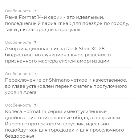
Особенность
?
Рама Format 14-й серии - это идеальный,
повседневный вариант как для поездок по городу,
так и для загородных прогулок
Особенность
?
Амортизационная вилка Rock Shox XC 28 —
бюджетное, но функциональное решение от
признанного мастера систем амортизации.
Особенность
?
Переключение от Shimano четкое и качественное,
во главе установлен переключатель прогулочного
уровня Acera
Особенность
?
Колеса Format 14 серии имеют усиленные
двойные,пистонированные обода, а покрышки
Rubena с протектором полуслик, идеально
подойдут как для города,так и для проселочного
бездорожья