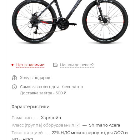
Нет в наличии
Нашли дешевле?
Хочу в подарок
Самовывоз сегодня - бесплатно
Доставка завтра - 500 ₽
Характеристики
Рама: тип
—
Хардтейл
Класс (группа) оборудования
—
Shimano Acera
?
Текст с акцией
—
22% НДС можно вернуть (для ООО и
ИП с НДС)