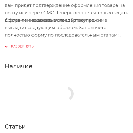
вам придет подтверждение оформления товара на
почту или через СМС. Теперь останется только ждать
Оформление заказа в стандартном режиме
доставки и радоваться новой покупке.
выглядит следующим образом. Заполняете
полностью форму по последовательным этапам:
адрес, способ доставки, оплаты, данные о себе.
Советуем в комментарии к заказу написать
информацию, которая поможет курьеру вас найти.
Нажмите кнопку «Оформить заказ».
Наличие
Статьи