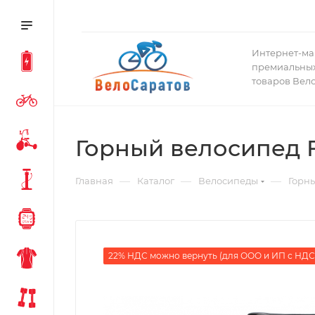
Интернет-ма
премиальных
товаров Вел
Горный велосипед Fo
—
—
—
Главная
Каталог
Велосипеды
Горн
22% НДС можно вернуть (для ООО и ИП с НДС