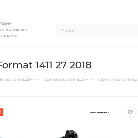
газин
 спортивных
осаратов
rmat 1411 27 2018
—
—
ые велосипеды
Горные велосипеды
Горный велосипед F
)