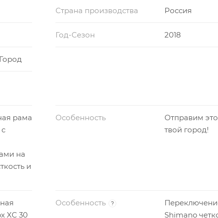
Страна производства
Россия
Год-Сезон
2018
 Город
чная рама
Особенность
Отправим это
 с
твой город!
ами на
ткость и
ная
Особенность
Переключени
?
x XC 30
Shimano четк