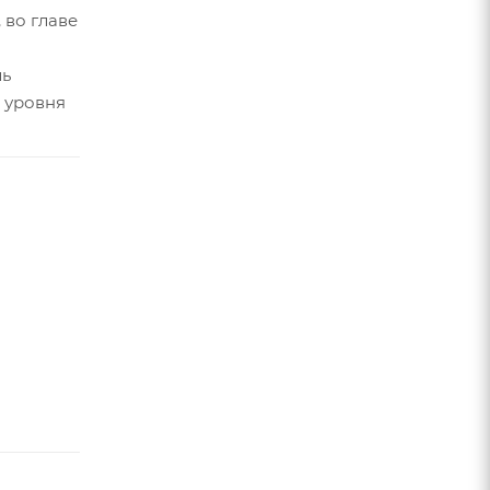
 во главе
ль
 уровня