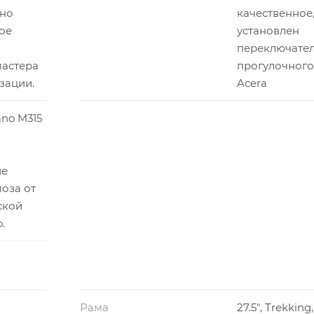
 но
качественное,
ое
установлен
переключате
мастера
прогулочного
зации.
Acera
no M315
ие
оза от
ской
.
Рама
27.5", Trekking,