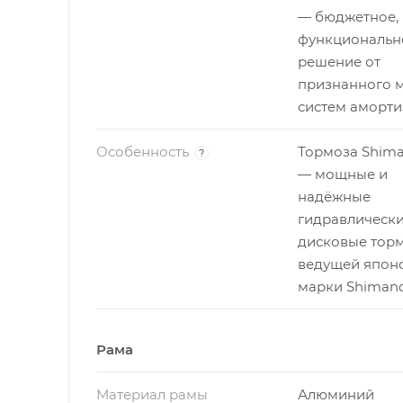
— бюджетное,
функциональн
решение от
признанного 
систем аморти
Особенность
Тормоза Shima
?
— мощные и
надёжные
гидравлическ
дисковые торм
ведущей япон
марки Shimano
Рама
Материал рамы
Алюминий