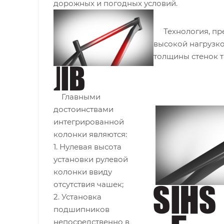
дорожных и погодных условий.
Технология, пре
высокой нагрузко
толщины стенок т
Главными
достоинствами
интегрированной
колонки являются:
1. Нулевая высота
установки рулевой
колонки ввиду
отсутствия чашек;
2. Установка
подшипников
непосредственно в