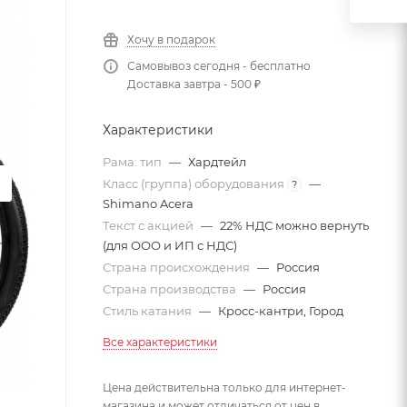
Хочу в подарок
Самовывоз сегодня - бесплатно
Доставка завтра - 500 ₽
Характеристики
Рама: тип
—
Хардтейл
Класс (группа) оборудования
—
?
Shimano Acera
Текст с акцией
—
22% НДС можно вернуть
(для ООО и ИП с НДС)
Страна происхождения
—
Россия
Страна производства
—
Россия
Стиль катания
—
Кросс-кантри, Город
Все характеристики
Цена действительна только для интернет-
магазина и может отличаться от цен в