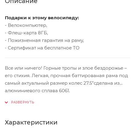
Описание
Подарки к этому велосипеду:
- Велокомпьютер,
- Флеш-карта 8ГБ,
- Пожизненная гарантия на раму,
- Сертификат на бесплатное ТО
Все или ничего! Горные тропы и злое бездорожье –
его стихия. Легкая, прочная баттированая рама под
самый актуальный размер колес 27.5”сделана из
алюминиевого сплава 6061.
Байк дарит маневренность и прекрасную
управляемость при прохождении сложного
рельефа. Легкие покрышки Maxxis Ardent
универсальны и обеспечивают уверенное
Характеристики
сцепление с любым типом грунта. Воздушная вилка