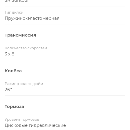
SR Suntour
кол-во ПЕРЕДАЧ
24
ВЕС
13,5 кг
Тип вилки
Пружино-эластомерная
Трансмиссия
Количество скоростей
3 x 8
Колёса
Размер колес, дюйм
26''
Тормоза
Уровень тормозов
Дисковые гидравлические