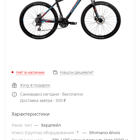
Нет в наличии
Нашли дешевле?
Хочу в подарок
Самовывоз сегодня - бесплатно
Доставка завтра - 500 ₽
Характеристики
Рама: тип
—
Хардтейл
Класс (группа) оборудования
—
Shimano Alivio
?
Текст с акцией
—
22% НДС можно вернуть (для ООО и