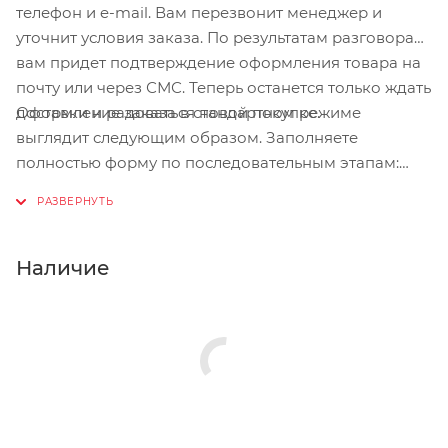
телефон и e-mail. Вам перезвонит менеджер и
уточнит условия заказа. По результатам разговора
вам придет подтверждение оформления товара на
почту или через СМС. Теперь останется только ждать
Оформление заказа в стандартном режиме
доставки и радоваться новой покупке.
выглядит следующим образом. Заполняете
полностью форму по последовательным этапам:
адрес, способ доставки, оплаты, данные о себе.
Советуем в комментарии к заказу написать
информацию, которая поможет курьеру вас найти.
Нажмите кнопку «Оформить заказ».
Наличие