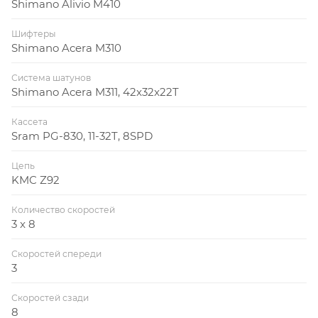
Shimano Alivio M410
Шифтеры
Shimano Acera M310
Система шатунов
Shimano Acera M311, 42x32x22T
Кассета
Sram PG-830, 11-32T, 8SPD
Цепь
KMC Z92
Количество скоростей
3 x 8
Скоростей спереди
3
Скоростей сзади
8