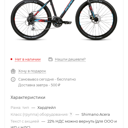
Нет в наличии
Нашли дешевле?
Хочу в подарок
Самовывоз сегодня - бесплатно
Доставка завтра - 500 ₽
Характеристики
Рама: тип
—
Хардтейл
Класс (группа) оборудования
—
Shimano Acera
?
Текст с акцией
—
22% НДС можно вернуть (для ООО и
ИП с НДС)