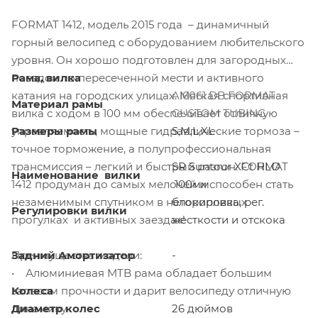
FORMAT 1412, модель 2015 года – динамичный
горный велосипед с оборудованием любительского
уровня. Он хорошо подготовлен для загородных
поездок по пересеченной мести и активного
Рама, вилка
катания на городских улицах. Мягкая спортивная
Al6061 DB FORMAT
Материал рамы
вилка с ходом в 100 мм обеспечивает отличную
CUSTOM TUBING
управляемость, мощные гидравлические тормоза –
Размеры рамы
S,M,L,XL
точное торможение, а полупрофессиональная
трансмиссия – легкий и быстрый разгон. FORMAT
SR Suntour XCt HLO
Наименование вилки
1412 продуман до самых мелочей и способен стать
100мм
незаменимым спутником в неторопливых
блокировка, рег.
Регулировки вилки
прогулках и активных заездах!
жесткости и отскока
Преимущества модели:
Задний Амортизатор
-
• Алюминиевая MTB рама обладает большим
запасом прочности и дарит велосипеду отличную
Колеса
динамику.
Диаметр колес
26 дюймов