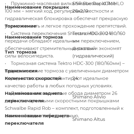
• Пружинно-масляная вилка SR Suntour XCM HLO
Shwalbe Rapid Rob
Наименование покрышек
100 мм – мягкий ход, регулировка жесткости и
26x2,10
гидравлическая блокировка обеспечат прекрасную
управляемость и легкое прохождение препятствий.
Торможение
• Система переключения Shimano Alivio – 24
Tectro HDC-300 180/160
Наименование тормоза
передачи обладают идеальным переключением,
мм
обеспечивают стремительный разгон и экономят
дисковый
Тип тормоза
силы велосипедиста.
(гидравлический)
• Тормозная система Tektro HDC-300 (180/160мм) –
гидравлические тормоза с увеличенным диаметром
Трансмиссия
переднего тормоза гарантируют идеальное
Количество скоростей
24
качество работы в любых погодных условиях.
• Двойные алюминиевые обода диаметром 26
Наименование заднего
Shimano Alivio
дюймов с прочными скоростными покрышками
переключателя
Schwalbe Rapid Rob – комплект, подготовленный к
активной езды по бездорожью.
Наименование переднего
Shimano Altus
переключателя