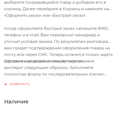
выберите понравившийся товар и добавьте его в
корзину. Далее перейдите в Корзину и нажмите на
«Оформить заказ» или «Быстрый заказ».
Когда оформляете быстрый заказ, напишите ФИО,
телефон и e-mail. Вам перезвонит менеджер и
уточнит условия заказа. По результатам разговора
вам придет подтверждение оформления товара на
почту или через СМС. Теперь останется только ждать
Оформление заказа в стандартном режиме
доставки и радоваться новой покупке.
выглядит следующим образом. Заполняете
полностью форму по последовательным этапам:
адрес, способ доставки, оплаты, данные о себе.
Советуем в комментарии к заказу написать
информацию, которая поможет курьеру вас найти.
Нажмите кнопку «Оформить заказ».
Наличие