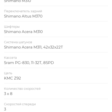
Shimano M310
Переключатель задний
Shimano Altus M370
Шифтеры
Shimano Acera M310
Система шатунов
Shimano Acera M311, 42x32x22T
Кассета
Sram PG-830, 11-32T, 8SPD
Цепь
KMC Z92
Количество скоростей
3 x 8
Скоростей спереди
3