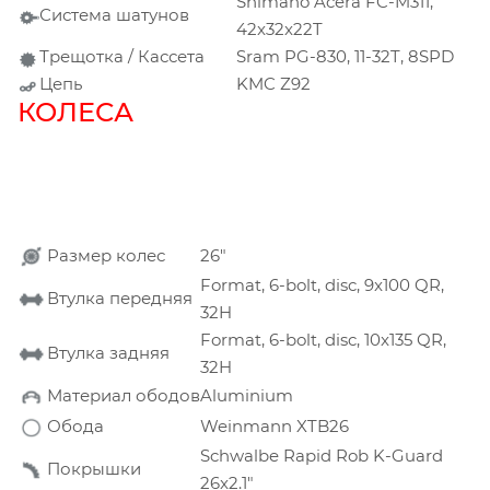
Shimano Acera FC-M311,
Система шатунов
42x32x22T
Трещотка / Кассета
Sram PG-830, 11-32T, 8SPD
Цепь
KMC Z92
КОЛЕСА
Размер колес
26"
Format, 6-bolt, disc, 9x100 QR,
Втулка передняя
32H
Format, 6-bolt, disc, 10x135 QR,
Втулка задняя
32H
Материал ободов
Aluminium
Обода
Weinmann XTB26
Schwalbe Rapid Rob K-Guard
Покрышки
26x2.1"