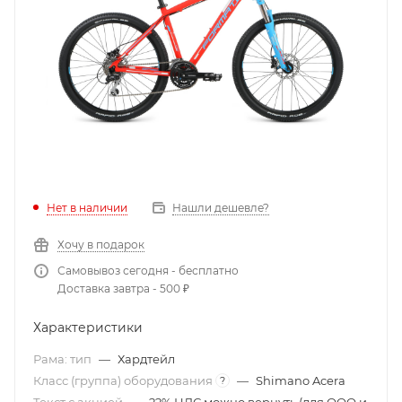
Нет в наличии
Нашли дешевле?
Хочу в подарок
Самовывоз сегодня - бесплатно
Доставка завтра - 500 ₽
Характеристики
Рама: тип
—
Хардтейл
Класс (группа) оборудования
—
Shimano Acera
?
Текст с акцией
—
22% НДС можно вернуть (для ООО и