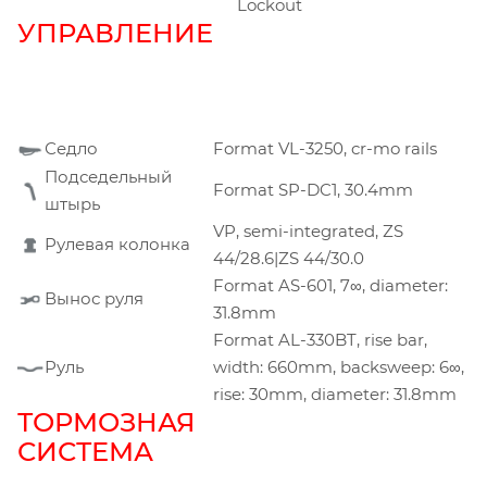
Lockout
УПРАВЛЕНИЕ
Седло
Format VL-3250, cr-mo rails
Подседельный
Format SP-DC1, 30.4mm
штырь
VP, semi-integrated, ZS
Рулевая колонка
44/28.6|ZS 44/30.0
Format AS-601, 7∞, diameter:
Вынос руля
31.8mm
Format AL-330BT, rise bar,
Руль
width: 660mm, backsweep: 6∞,
rise: 30mm, diameter: 31.8mm
ТОРМОЗНАЯ
СИСТЕМА