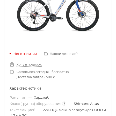
Нет в наличии
Нашли дешевле?
Хочу в подарок
Самовывоз сегодня - бесплатно
Доставка завтра - 500 ₽
Характеристики
Рама: тип
—
Хардтейл
Класс (группа) оборудования
—
Shimano Altus
?
Текст с акцией
—
22% НДС можно вернуть (для ООО и
ИП с НДС)