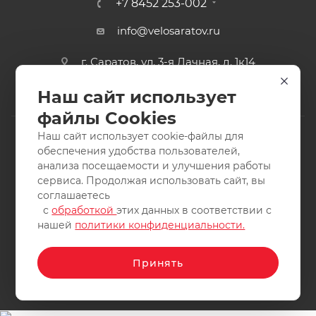
+7 8452 253-002
info@velosaratov.ru
г. Саратов, ул. 3-я Дачная, д. 1к14
Наш сайт использует
файлы Cookies
Наш сайт использует cookie-файлы для
обеспечения удобства пользователей,
анализа посещаемости и улучшения работы
2011-2026 © интернет-магазин спортивных товаров
сервиса. Продолжая использовать сайт, вы
ВелоСаратов. Не является публичной офертой. Все права
соглашаетесь
защищены. Заимствование материалов и фотографий
с
обработкой
этих данных в соответствии с
запрещено.
нашей
политики конфиденциальности.
Принять