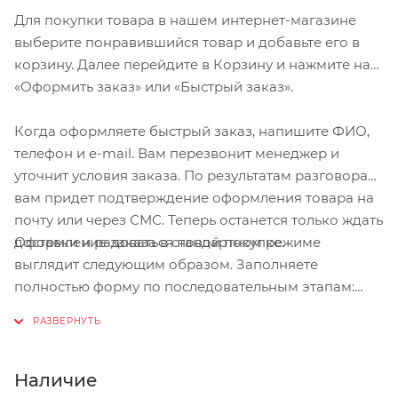
Для покупки товара в нашем интернет-магазине
выберите понравившийся товар и добавьте его в
корзину. Далее перейдите в Корзину и нажмите на
«Оформить заказ» или «Быстрый заказ».
Когда оформляете быстрый заказ, напишите ФИО,
телефон и e-mail. Вам перезвонит менеджер и
уточнит условия заказа. По результатам разговора
вам придет подтверждение оформления товара на
почту или через СМС. Теперь останется только ждать
Оформление заказа в стандартном режиме
доставки и радоваться новой покупке.
выглядит следующим образом. Заполняете
полностью форму по последовательным этапам:
адрес, способ доставки, оплаты, данные о себе.
Советуем в комментарии к заказу написать
информацию, которая поможет курьеру вас найти.
Нажмите кнопку «Оформить заказ».
Наличие