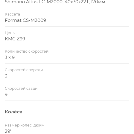
Shimano Altus FC-M2000, 40x30x22T, 170мм
Кассета
Format CS-M2009
Цепь
KMC Z99
Количество скоростей
3 x 9
Скоростей спереди
3
Скоростей сзади
9
Колёса
Размер колес, дюйм
29''