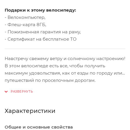
Подарки к этому велосипеду:
- Велокомпьютер,
- Флеш-карта 8ГБ,
- Пожизненная гарантия на раму,
- Сертификат на бесплатное ТО
Навстречу свежему ветру и солнечному настроению!
В этом велосипеде есть все, чтобы получить
максимум удовольствия, как от езды по городу или
путешествий по проселочным дорогам.
Амортизационная вилка Suntour XCM придаст ходу
плавность и мягкость на грунтовой дороге, а
функция блокировки делает управление байком на
асфальте намного комфортнее. Велосипед собран
Характеристики
на качественном и надежном оборудовании
Shimano. Дисковые тормоза Shimano работают
Общие и основные свойства