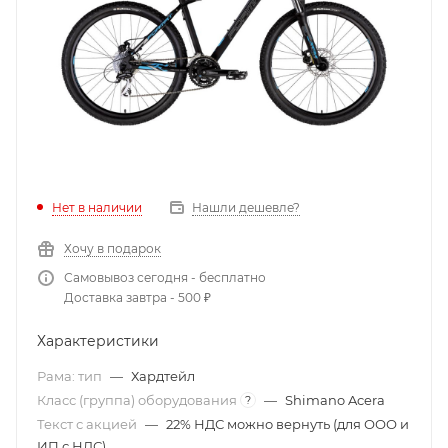
Нет в наличии
Нашли дешевле?
Хочу в подарок
Самовывоз сегодня - бесплатно
Доставка завтра - 500 ₽
Характеристики
Рама: тип
—
Хардтейл
Класс (группа) оборудования
—
Shimano Acera
?
Текст с акцией
—
22% НДС можно вернуть (для ООО и
ИП с НДС)