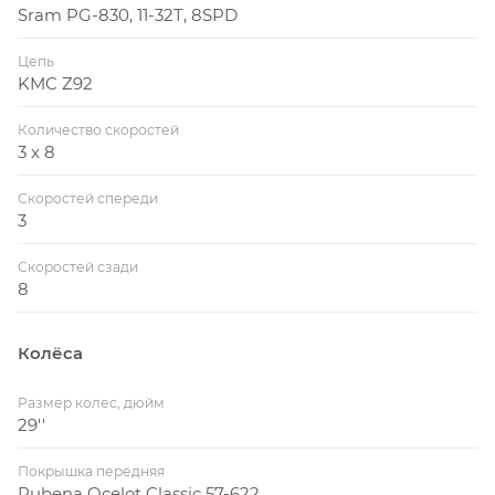
Sram PG-830, 11-32T, 8SPD
Цепь
KMC Z92
Количество скоростей
3 x 8
Скоростей спереди
3
Скоростей сзади
8
Колёса
Размер колес, дюйм
29''
Покрышка передняя
Rubena Ocelot Classic 57-622