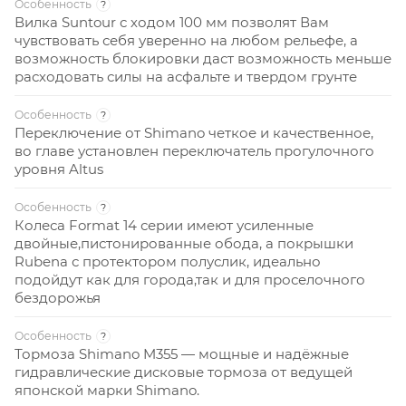
Особенность
?
Вилка Suntour с ходом 100 мм позволят Вам
чувствовать себя уверенно на любом рельефе, а
возможность блокировки даст возможность меньше
расходовать силы на асфальте и твердом грунте
Особенность
?
Переключение от Shimano четкое и качественное,
во главе установлен переключатель прогулочного
уровня Altus
Особенность
?
Колеса Format 14 серии имеют усиленные
двойные,пистонированные обода, а покрышки
Rubena с протектором полуслик, идеально
подойдут как для города,так и для проселочного
бездорожья
Особенность
?
Тормоза Shimano M355 — мощные и надёжные
гидравлические дисковые тормоза от ведущей
японской марки Shimano.