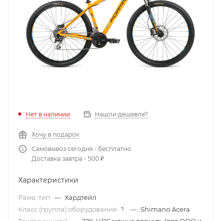
Нет в наличии
Нашли дешевле?
Хочу в подарок
Самовывоз сегодня - бесплатно
Доставка завтра - 500 ₽
Характеристики
Рама: тип
—
Хардтейл
Класс (группа) оборудования
—
Shimano Acera
?
Текст с акцией
—
22% НДС можно вернуть (для ООО и