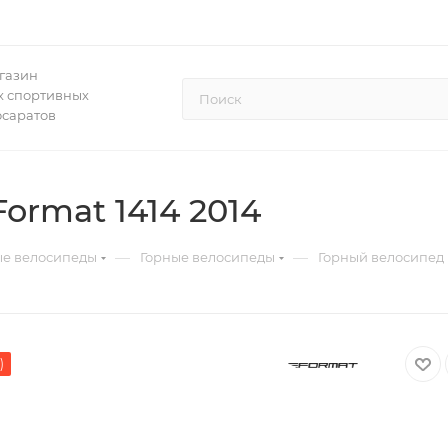
газин
 спортивных
осаратов
ormat 1414 2014
—
—
ые велосипеды
Горные велосипеды
Горный велосипед 
)