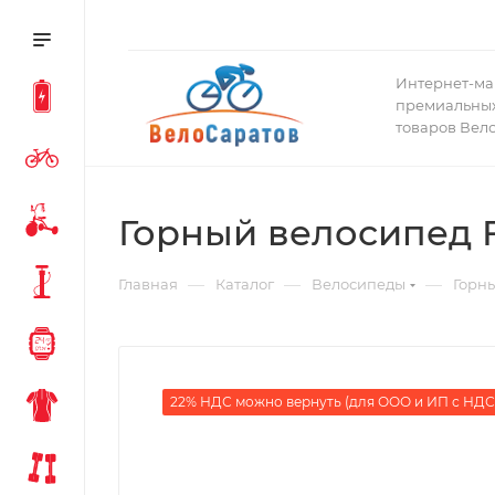
Интернет-ма
премиальных
товаров Вел
Горный велосипед F
—
—
—
Главная
Каталог
Велосипеды
Горн
22% НДС можно вернуть (для ООО и ИП с НДС