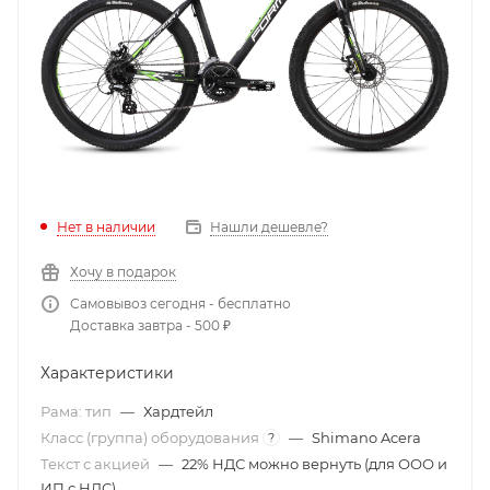
Нет в наличии
Нашли дешевле?
Хочу в подарок
Самовывоз сегодня - бесплатно
Доставка завтра - 500 ₽
Характеристики
Рама: тип
—
Хардтейл
Класс (группа) оборудования
—
Shimano Acera
?
Текст с акцией
—
22% НДС можно вернуть (для ООО и
ИП с НДС)