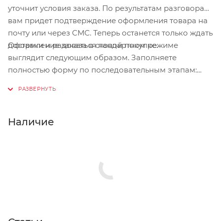
уточнит условия заказа. По результатам разговора
вам придет подтверждение оформления товара на
почту или через СМС. Теперь останется только ждать
Оформление заказа в стандартном режиме
доставки и радоваться новой покупке.
выглядит следующим образом. Заполняете
полностью форму по последовательным этапам:
адрес, способ доставки, оплаты, данные о себе.
Советуем в комментарии к заказу написать
информацию, которая поможет курьеру вас найти.
Нажмите кнопку «Оформить заказ».
Наличие