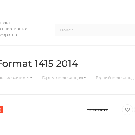
газин
 спортивных
осаратов
ormat 1415 2014
—
—
ые велосипеды
Горные велосипеды
Горный велосипед 
)