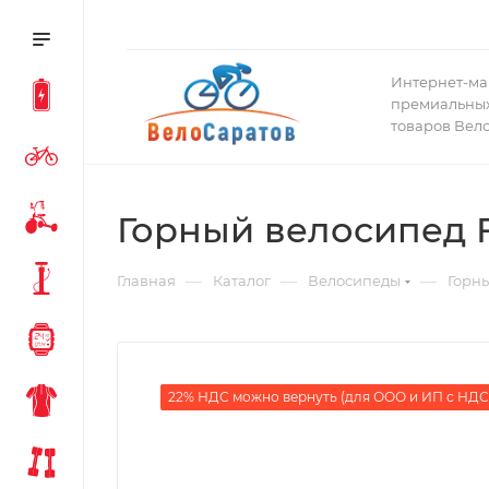
Интернет-ма
премиальных
товаров Вел
Горный велосипед F
—
—
—
Главная
Каталог
Велосипеды
Горн
22% НДС можно вернуть (для ООО и ИП с НДС