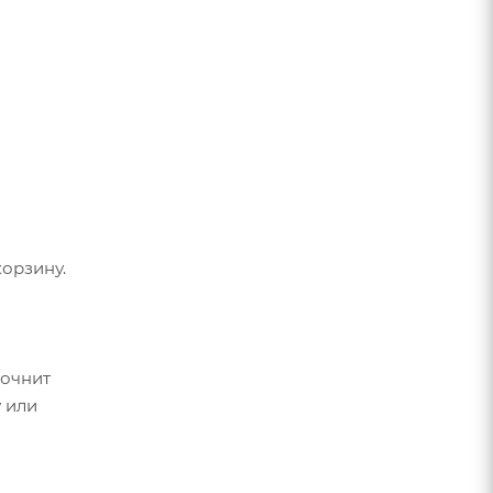
орзину.
точнит
 или