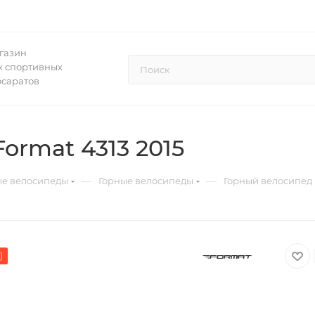
газин
 спортивных
осаратов
ormat 4313 2015
—
—
ые велосипеды
Горные велосипеды
Горный велосипед 
)