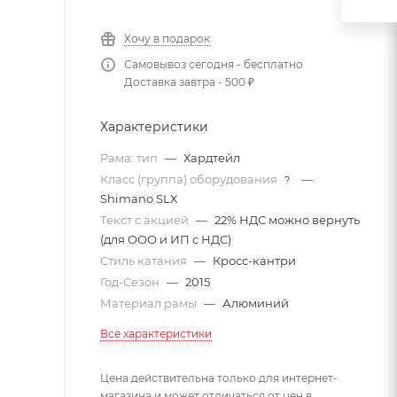
Хочу в подарок
Самовывоз сегодня - бесплатно
Доставка завтра - 500 ₽
Характеристики
Рама: тип
—
Хардтейл
Класс (группа) оборудования
—
?
Shimano SLX
Текст с акцией
—
22% НДС можно вернуть
(для ООО и ИП с НДС)
Стиль катания
—
Кросс-кантри
Год-Сезон
—
2015
Материал рамы
—
Алюминий
Все характеристики
Цена действительна только для интернет-
магазина и может отличаться от цен в