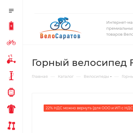
Интернет-ма
премиальных
товаров Вел
Горный велосипед F
—
—
—
Главная
Каталог
Велосипеды
Горн
22% НДС можно вернуть (для ООО и ИП с НДС