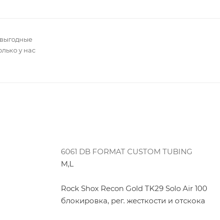
 выгодные
олько у нас
6061 DB FORMAT CUSTOM TUBING
M,L
Rock Shox Recon Gold TK29 Solo Air 100
блокировка, рег. жесткости и отскока