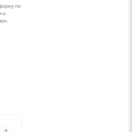
форму по
и к
аз».