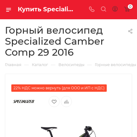
0
Купить Specialized Camber Comp 29 2016 за рублей, а со скидкой
Горный велосипед
Specialized Camber
Comp 29 2016
—
—
—
Главная
Каталог
Велосипеды
Горные велосипеды
22% НДС можно вернуть (для ООО и ИП с НДС)