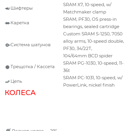
SRAM X7, 10-speed, w/
Шифтеры
Matchmaker clamp
SRAM, PF30, OS press-in
Каретка
bearings, sealed cartridge
Custom SRAM S-1250, 7050
alloy arms, 10-speed double,
Система шатунов
PF30, 34/22T,
104/64mm BCD spider
SRAM PG-1030, 10-speed, 11-
Трещотка / Кассета
36t
SRAM PC-1031, 10-speed, w/
Цепь
PowerLink, nickel finish
КОЛЕСА
Размер колес
29"