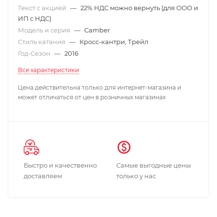
Текст с акцией
—
22% НДС можно вернуть (для ООО и
ИП с НДС)
Модель и серия
—
Camber
Стиль катания
—
Кросс-кантри, Трейл
Год-Сезон
—
2016
Все характеристики
Цена действительна только для интернет-магазина и
может отличаться от цен в розничных магазинах
Быстро и качественно
Самые выгодные цены
доставляем
только у нас