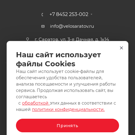
+7 8452 253-002
info@velosaratov.ru
г. Саратов, ул. 3-я Дачная, д. 1к14
Наш сайт использует
файлы Cookies
Наш сайт использует cookie-файлы для
обеспечения удобства пользователей,
анализа посещаемости и улучшения работы
2011-2026 © интернет-магазин спортивных товаров
сервиса. Продолжая использовать сайт, вы
ВелоСаратов. Не является публичной офертой. Все права
соглашаетесь
защищены. Заимствование материалов и фотографий
с
обработкой
этих данных в соответствии с
запрещено.
нашей
политики конфиденциальности.
Принять