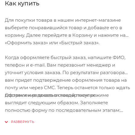
Как купить
Для покупки товара в нашем интернет-магазине
выберите понравившийся товар и добавьте его в
корзину. Далее перейдите в Корзину и нажмите на
«Оформить заказ» или «Быстрый заказ».
Когда оформляете быстрый заказ, напишите ФИО,
телефон и e-mail. Вам перезвонит менеджер и
уточнит условия заказа. По результатам разговора
вам придет подтверждение оформления товара на
почту или через СМС. Теперь останется только ждать
Оформление заказа в стандартном режиме
доставки и радоваться новой покупке.
выглядит следующим образом. Заполняете
полностью форму по последовательным этапам:
адрес, способ доставки, оплаты, данные о себе.
Советуем в комментарии к заказу написать
информацию, которая поможет курьеру вас найти.