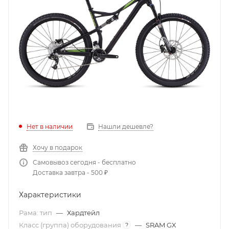
Нет в наличии
Нашли дешевле?
Хочу в подарок
Самовывоз сегодня - бесплатно
Доставка завтра - 500 ₽
Характеристики
Рама: тип
—
Хардтейл
Класс (группа) оборудования
—
SRAM GX
?