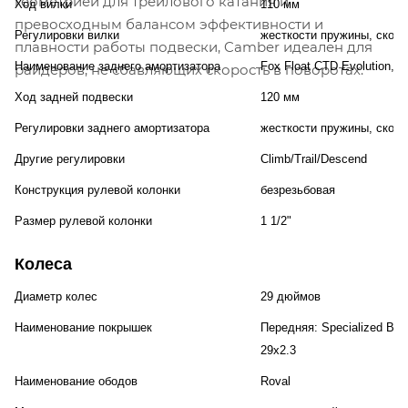
геометрией для трейлового катания и
Ход вилки
110 мм
превосходным балансом эффективности и
Регулировки вилки
жесткости пружины, скоро
плавности работы подвески, Camber идеален для
Наименование заднего амортизатора
Fox Float CTD Evolution, 
райдеров, не сбавляющих скорость в поворотах.
Ход задней подвески
120 мм
Регулировки заднего амортизатора
жесткости пружины, скоро
Другие регулировки
Climb/Trail/Descend
Конструкция рулевой колонки
безрезьбовая
Размер рулевой колонки
1 1/2"
Колеса
Диаметр колес
29 дюймов
Наименование покрышек
Передняя: Specialized Butc
29x2.3
Наименование ободов
Roval