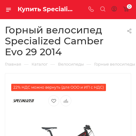
0
Купить Specialized Camber Evo 29 2014 за рублей, а со скидкой
Горный велосипед
Specialized Camber
Evo 29 2014
—
—
—
Главная
Каталог
Велосипеды
Горные велосипеды
22% НДС можно вернуть (для ООО и ИП с НДС)