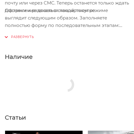
почту или через СМС. Теперь останется только ждать
Оформление заказа в стандартном режиме
доставки и радоваться новой покупке.
выглядит следующим образом. Заполняете
полностью форму по последовательным этапам:
адрес, способ доставки, оплаты, данные о себе.
Советуем в комментарии к заказу написать
информацию, которая поможет курьеру вас найти.
Нажмите кнопку «Оформить заказ».
Наличие
Статьи