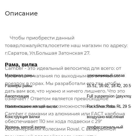
Описание
Чтобы приобрести данный
товар,пожалуйста,посетите наш магазин по адресу:
г.Саратов, Ул.Большая Затонская 27.
Рама, вилка
Camber - это идеальный велосипед для всего: от
трейлового катания по выходным до эпических
Материал рамы
алюминиевый сплав
поездок в горах. Мы разработали его так, чтобы
Размеры рамы
15.51, 16.92, 18.42, 20.59
дать вам все, что нужно и ничего лишнего. Что это
Амортизация
Full suspension (двухподв
означает? Ответом является превосходное
соотношение цены, возможностей и качества.
Наименование мягкой вилки
RockShox Reba RL 29 Solo
Camber с рамами из алюминия или FACT карбона
Конструкция вилки
воздушно-масляная
обеспечивает 110 мм хода подвески с 29"
Уровень мягкой вилки
профессиональный
бескамерными колесами Roval. С выверенной