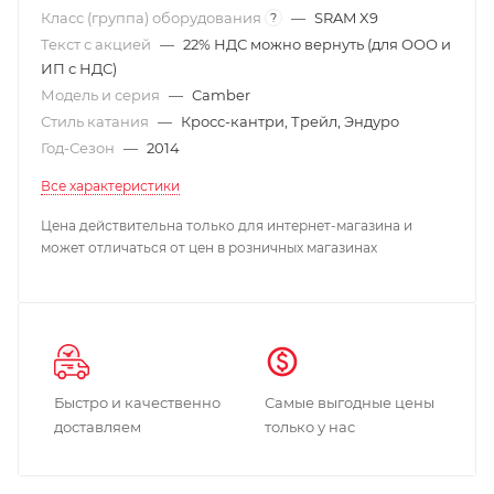
Класс (группа) оборудования
—
SRAM X9
?
Текст с акцией
—
22% НДС можно вернуть (для ООО и
ИП с НДС)
Модель и серия
—
Camber
Стиль катания
—
Кросс-кантри, Трейл, Эндуро
Год-Сезон
—
2014
Все характеристики
Цена действительна только для интернет-магазина и
может отличаться от цен в розничных магазинах
Быстро и качественно
Самые выгодные цены
доставляем
только у нас