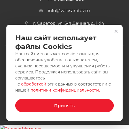
info@velosaratov.ru
г. Саратов, ул. 3-я Дачная, д. 1к14
Наш сайт использует
файлы Cookies
Наш сайт использует cookie-файлы для
обеспечения удобства пользователей,
анализа посещаемости и улучшения работы
2011-2026 © интернет-магазин спортивных товаров
сервиса. Продолжая использовать сайт, вы
ВелоСаратов. Не является публичной офертой. Все права
соглашаетесь
защищены. Заимствование материалов и фотографий
с
обработкой
этих данных в соответствии с
запрещено.
нашей
политики конфиденциальности.
Принять