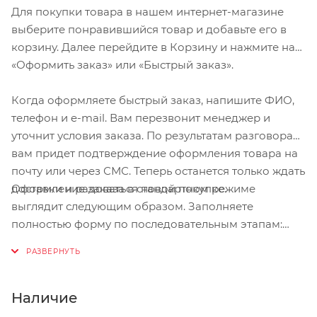
Для покупки товара в нашем интернет-магазине
выберите понравившийся товар и добавьте его в
корзину. Далее перейдите в Корзину и нажмите на
«Оформить заказ» или «Быстрый заказ».
Когда оформляете быстрый заказ, напишите ФИО,
телефон и e-mail. Вам перезвонит менеджер и
уточнит условия заказа. По результатам разговора
вам придет подтверждение оформления товара на
почту или через СМС. Теперь останется только ждать
Оформление заказа в стандартном режиме
доставки и радоваться новой покупке.
выглядит следующим образом. Заполняете
полностью форму по последовательным этапам:
адрес, способ доставки, оплаты, данные о себе.
Советуем в комментарии к заказу написать
информацию, которая поможет курьеру вас найти.
Нажмите кнопку «Оформить заказ».
Наличие