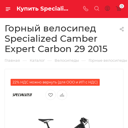
0
Купить Specialized Camber Expert Carbon 29 2015 за рублей, а со скидкой
Горный велосипед
Specialized Camber
Expert Carbon 29 2015
—
—
—
Главная
Каталог
Велосипеды
Горные велосипеды
22% НДС можно вернуть (для ООО и ИП с НДС)