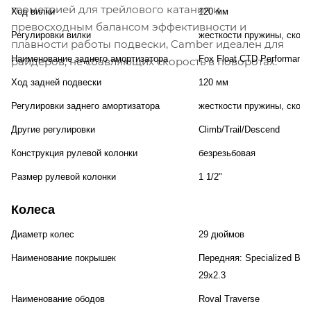
геометрией для трейлового катания и
Ход вилки
120 мм
превосходным балансом эффективности и
Регулировки вилки
жесткости пружины, скоро
плавности работы подвески, Camber идеален для
Наименование заднего амортизатора
Fox Float CTD Performanc
райдеров, не сбавляющих скорость в поворотах.
Ход задней подвески
120 мм
Регулировки заднего амортизатора
жесткости пружины, скоро
Другие регулировки
Climb/Trail/Descend
Конструкция рулевой колонки
безрезьбовая
Размер рулевой колонки
1 1/2"
Колеса
Диаметр колес
29 дюймов
Наименование покрышек
Передняя: Specialized Butc
29x2.3
Наименование ободов
Roval Traverse