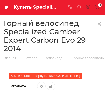
0
Купить Specialized Camber Expert Carbon Evo 29 2014 за рублей, а со скидкой
Горный велосипед
Specialized Camber
Expert Carbon Evo 29
2014
—
—
—
Главная
Каталог
Велосипеды
Горные велосипеды
22% НДС можно вернуть (для ООО и ИП с НДС)