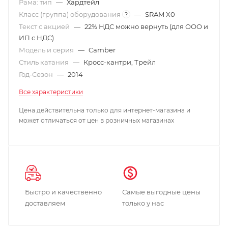
Рама: тип
—
Хардтейл
Класс (группа) оборудования
—
SRAM X0
?
Текст с акцией
—
22% НДС можно вернуть (для ООО и
ИП с НДС)
Модель и серия
—
Camber
Стиль катания
—
Кросс-кантри, Трейл
Год-Сезон
—
2014
Все характеристики
Цена действительна только для интернет-магазина и
может отличаться от цен в розничных магазинах
Быстро и качественно
Самые выгодные цены
доставляем
только у нас