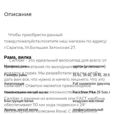
Описание
Чтобы приобрести данный
товар,пожалуйста,посетите наш магазин по адресу:
г.Саратов, Ул.Большая Затонская 27.
Рама, вилка
Camber - это идеальный велосипед для всего: от
трейлового катания по выходным до эпических
Материал рамы
карбон (углепластик)
поездок в горах. Мы разработали его так, чтобы
Размеры рамы
15.51, 16.92, 18.42, 20.59
дать вам все, что нужно и ничего лишнего. Что это
Амортизация
Full suspension (двухподв
означает? Ответом является превосходное
соотношение цены, возможностей и качества.
Наименование мягкой вилки
RockShox Pike 29 Solo Air
Camber с рамами из алюминия или FACT карбона
Конструкция вилки
воздушно-масляная
обеспечивает 110 мм хода подвески с 29"
Уровень мягкой вилки
профессиональный
бескамерными колесами Roval. С выверенной