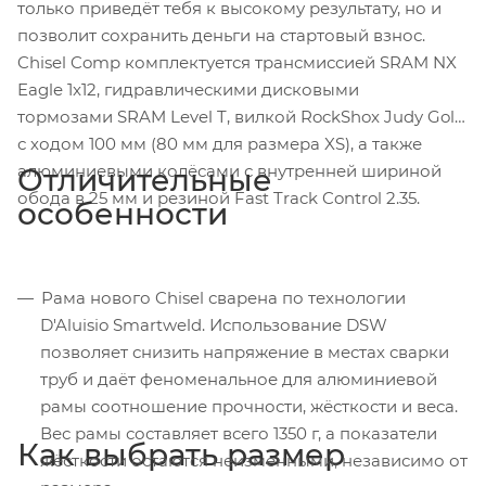
только приведёт тебя к высокому результату, но и
позволит сохранить деньги на стартовый взнос.
Chisel Comp комплектуется трансмиссией SRAM NX
Eagle 1x12, гидравлическими дисковыми
тормозами SRAM Level T, вилкой RockShox Judy Gold
с ходом 100 мм (80 мм для размера XS), а также
алюминиевыми колёсами с внутренней шириной
Отличительные
обода в 25 мм и резиной Fast Track Control 2.35.
особенности
Рама нового Chisel сварена по технологии
D'Aluisio Smartweld. Использование DSW
позволяет снизить напряжение в местах сварки
труб и даёт феноменальное для алюминиевой
рамы соотношение прочности, жёсткости и веса.
Вес рамы составляет всего 1350 г, а показатели
Как выбрать размер
жёсткости остаются неизменными, независимо от