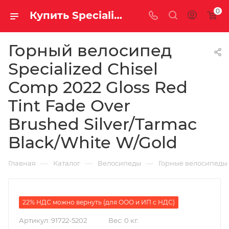
0
Купить Specialized Chisel Comp 2022 Gloss Red Tint Fade Over Brushed Silver/Tarmac Black/White W/Gold за рублей, а со скидкой 189 200 руб.
Горный велосипед
Specialized Chisel
Comp 2022 Gloss Red
Tint Fade Over
Brushed Silver/Tarmac
Black/White W/Gold
—
—
—
Главная
Каталог
Велосипеды
Горные велосипеды
22% НДС можно вернуть (для ООО и ИП с НДС)
Артикул:
91722-5202
Вес:
0 кг.