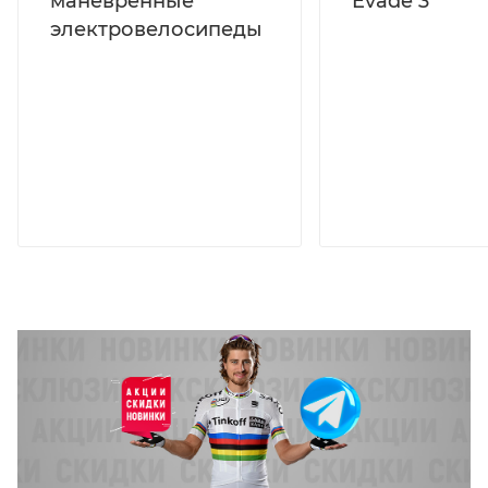
маневренные
Evade 3
электровелосипеды