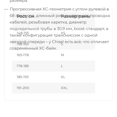
размера.
Прогрессивная XC-геометрия с углом рулевой в
68 градусов, длинный рич, внутренняя проводка
Рост, см
Размер рамы
кабелей, резьбовая каретка, диаметр
подседельной трубы в 30.9 мм, boost-стандарт, а
148-155
XS
также конфигурация трансмиссии с одной
звездой спереди – у Chisel есть всё, что отличает
158-165
S
современный XC-байк.
165-178
M
178-185
L
185-193
XL
191-200
XXL