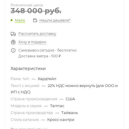
Розничная цена
348 000
руб.
Мало
Нашли дешевле?
Рассчитать доставку
Хочу в подарок
Самовывоз сегодня - бесплатно
Доставка завтра - 500 ₽
Характеристики
Рама: тип
—
Хардтейл
Текст с акцией
—
22% НДС можно вернуть (для ООО и
ИП с НДС)
Страна происхождения
—
США
Модель и серия
—
Tarmac
Страна производства
—
Тайвань
Стиль катания
—
Кросс-кантри