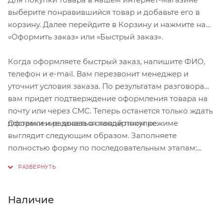
выберите понравившийся товар и добавьте его в
корзину. Далее перейдите в Корзину и нажмите на
«Оформить заказ» или «Быстрый заказ».
Когда оформляете быстрый заказ, напишите ФИО,
телефон и e-mail. Вам перезвонит менеджер и
уточнит условия заказа. По результатам разговора
вам придет подтверждение оформления товара на
почту или через СМС. Теперь останется только ждать
Оформление заказа в стандартном режиме
доставки и радоваться новой покупке.
выглядит следующим образом. Заполняете
полностью форму по последовательным этапам:
адрес, способ доставки, оплаты, данные о себе.
Советуем в комментарии к заказу написать
информацию, которая поможет курьеру вас найти.
Нажмите кнопку «Оформить заказ».
Наличие