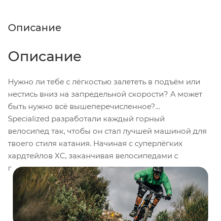
Описание
Описание
Нужно ли тебе с лёгкостью залететь в подъём или
нестись вниз на запредельной скорости? А может
быть нужно всё вышеперечисленное?
Specialized разработали каждый горный
велосипед так, чтобы он стал лучшей машиной для
твоего стиля катания. Начиная с суперлёгких
хардтейлов XC, заканчивая велосипедами с
подвеской FSR уровня Чемпионата Мира,
трейловыми и даунхильными велосипедами. Ты
всегда сможешь найти идеальный вариант для
своего стиля катания.