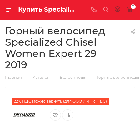
0
Купить Specialized Chisel Women Expert 29 2019 за рублей, а со скидкой
Горный велосипед
Specialized Chisel
Women Expert 29
2019
—
—
—
Главная
Каталог
Велосипеды
Горные велосипеды
22% НДС можно вернуть (для ООО и ИП с НДС)