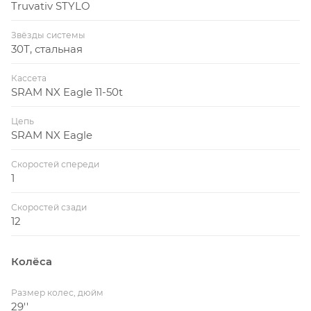
Truvativ STYLO
Звёзды системы
30Т, стальная
Кассета
SRAM NX Eagle 11-50t
Цепь
SRAM NX Eagle
Скоростей спереди
1
Скоростей сзади
12
Колёса
Размер колес, дюйм
29''