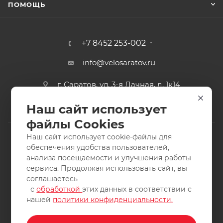
ПОМОЩЬ
+7 8452 253-002
info@velosaratov.ru
г. Саратов, ул. 3-я Дачная, д. 1к14
Наш сайт использует
файлы Cookies
Наш сайт использует cookie-файлы для
обеспечения удобства пользователей,
анализа посещаемости и улучшения работы
2011-2026 © интернет-магазин спортивных товаров
сервиса. Продолжая использовать сайт, вы
ВелоСаратов. Не является публичной офертой. Все права
соглашаетесь
защищены. Заимствование материалов и фотографий
с
обработкой
этих данных в соответствии с
запрещено.
нашей
политики конфиденциальности.