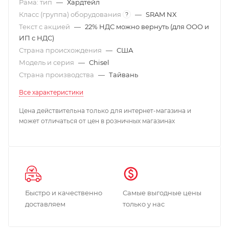
Рама: тип
—
Хардтейл
Класс (группа) оборудования
—
SRAM NX
?
Текст с акцией
—
22% НДС можно вернуть (для ООО и
ИП с НДС)
Страна происхождения
—
США
Модель и серия
—
Chisel
Страна производства
—
Тайвань
Все характеристики
Цена действительна только для интернет-магазина и
может отличаться от цен в розничных магазинах
Быстро и качественно
Самые выгодные цены
доставляем
только у нас