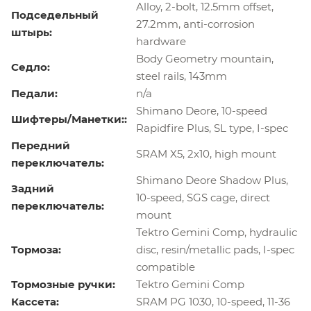
Alloy, 2-bolt, 12.5mm offset,
Подседельный
27.2mm, anti-corrosion
штырь:
hardware
Body Geometry mountain,
Седло:
steel rails, 143mm
Педали:
n/a
Shimano Deore, 10-speed
Шифтеры/Манетки::
Rapidfire Plus, SL type, I-spec
Передний
SRAM X5, 2x10, high mount
переключатель:
Shimano Deore Shadow Plus,
Задний
10-speed, SGS cage, direct
переключатель:
mount
Tektro Gemini Comp, hydraulic
Тормоза:
disc, resin/metallic pads, I-spec
compatible
Тормозные ручки:
Tektro Gemini Comp
Кассета:
SRAM PG 1030, 10-speed, 11-36