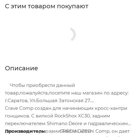
С этим товаром покупают
Описание
Чтобы приобрести данный
товар,пожалуйста,посетите наш магазин по адресу:
г.Саратов, Ул.Большая Затонская 27.
Crave Comp создан для начинающих кросс-кантри
гонщиков. С вилкой RockShox XC30, задним
переключателем Shimano Deore и гидравлическими
дисковыми тормозами Tektro Gemini Comp, он дает
Производитель:
SPECIALIZED