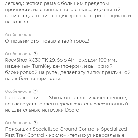
легкая, жесткая рама с большим пределом
прочности, из специального сплава, идеальный
вариант для начинающих кросс-кантри гонщиков и
не только !
Особенность
Отправим этот товар в твой город!
Особенность
?
RockShox XC30 TK 29, Solo Air - с ходом 100 мм.,
надежным TurnKey демпфером, и выносной
блокировкой на руле , делает эту вилку практичной
на любой поверхности.
Особенность
?
Переключение от Shimano четкое и качественное,
во главе установлен переключатель рассчитанный
на длительные нагрузки Deore
Особенность
?
Покрышки Specialized Ground Control и Specialized
Fast Trak Control - исключительно универсальные