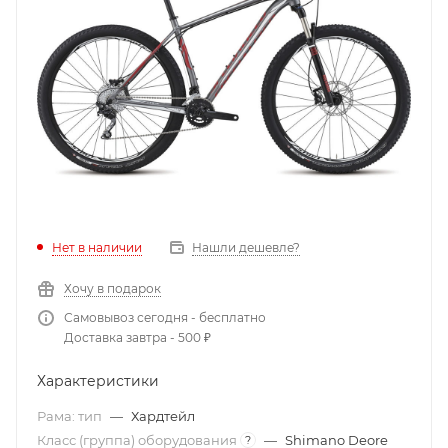
Нет в наличии
Нашли дешевле?
Хочу в подарок
Самовывоз сегодня - бесплатно
Доставка завтра - 500 ₽
Характеристики
Рама: тип
—
Хардтейл
Класс (группа) оборудования
—
Shimano Deore
?