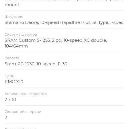
mount
Шифтеры
Shimano Deore, 10-speed Rapidfire Plus, SL type, I-spec
Система шатунов
SRAM Custom S-1255, 2 pc., 10-speed XC double,
104/64mm
Кассета
Sram PG 1030, 10-speed, 11-36
Цепь
KMC X10
Количество скоростей
2 x 10
Скоростей спереди
2