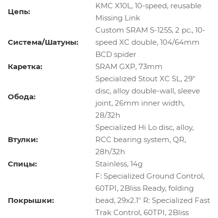
KMC X10L, 10-speed, reusable
Цепь:
Missing Link
Custom SRAM S-1255, 2 pc., 10-
Система/Шатуны:
speed XC double, 104/64mm
BCD spider
Каретка:
SRAM GXP, 73mm
Specialized Stout XC SL, 29"
disc, alloy double-wall, sleeve
Обода:
joint, 26mm inner width,
28/32h
Specialized Hi Lo disc, alloy,
Втулки:
RCC bearing system, QR,
28h/32h
Спицы:
Stainless, 14g
F: Specialized Ground Control,
60TPI, 2Bliss Ready, folding
Покрышки:
bead, 29x2.1" R: Specialized Fast
Trak Control, 60TPI, 2Bliss