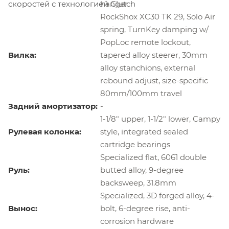
скоростей с технологией Clutch
hanger
RockShox XC30 TK 29, Solo Air
spring, TurnKey damping w/
PopLoc remote lockout,
Вилка:
tapered alloy steerer, 30mm
alloy stanchions, external
rebound adjust, size-specific
80mm/100mm travel
Задний амортизатор:
-
1-1/8" upper, 1-1/2" lower, Campy
Рулевая колонка:
style, integrated sealed
cartridge bearings
Specialized flat, 6061 double
Руль:
butted alloy, 9-degree
backsweep, 31.8mm
Specialized, 3D forged alloy, 4-
Вынос:
bolt, 6-degree rise, anti-
corrosion hardware