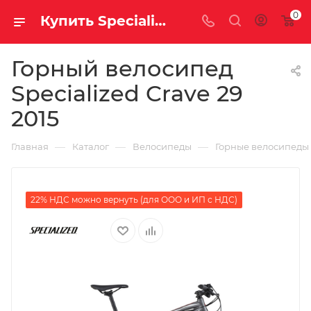
0
Купить Specialized Crave 29 2015 за рублей, а со скидкой
Горный велосипед
Specialized Crave 29
2015
—
—
—
Главная
Каталог
Велосипеды
Горные велосипеды
22% НДС можно вернуть (для ООО и ИП с НДС)