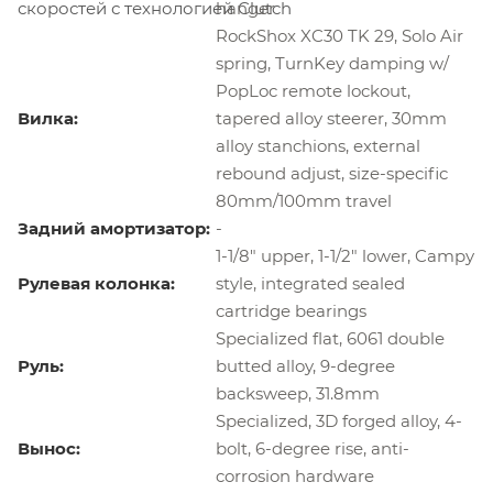
скоростей с технологией Clutch
hanger
RockShox XC30 TK 29, Solo Air
spring, TurnKey damping w/
PopLoc remote lockout,
Вилка:
tapered alloy steerer, 30mm
alloy stanchions, external
rebound adjust, size-specific
80mm/100mm travel
Задний амортизатор:
-
1-1/8" upper, 1-1/2" lower, Campy
Рулевая колонка:
style, integrated sealed
cartridge bearings
Specialized flat, 6061 double
Руль:
butted alloy, 9-degree
backsweep, 31.8mm
Specialized, 3D forged alloy, 4-
Вынос:
bolt, 6-degree rise, anti-
corrosion hardware