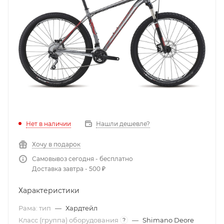
Нет в наличии
Нашли дешевле?
Хочу в подарок
Самовывоз сегодня - бесплатно
Доставка завтра - 500 ₽
Характеристики
Рама: тип
—
Хардтейл
Класс (группа) оборудования
—
Shimano Deore
?