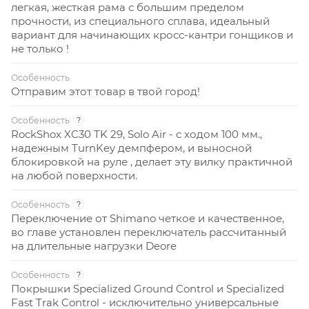
легкая, жесткая рама с большим пределом
прочности, из специального сплава, идеальный
вариант для начинающих кросс-кантри гонщиков и
не только !
Особенность
Отправим этот товар в твой город!
Особенность
?
RockShox XC30 TK 29, Solo Air - с ходом 100 мм.,
надежным TurnKey демпфером, и выносной
блокировкой на руле , делает эту вилку практичной
на любой поверхности.
Особенность
?
Переключение от Shimano четкое и качественное,
во главе установлен переключатель рассчитанный
на длительные нагрузки Deore
Особенность
?
Покрышки Specialized Ground Control и Specialized
Fast Trak Control - исключительно универсальные