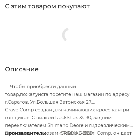
С этим товаром покупают
Описание
Чтобы приобрести данный
товар,пожалуйста,посетите наш магазин по адресу:
г.Саратов, Ул.Большая Затонская 27.
Crave Comp создан для начинающих кросс-кантри
гонщиков. С вилкой RockShox XC30, задним
переключателем Shimano Deore и гидравлическими
дисковыми тормозами Tektro Gemini Comp, он дает
Производитель:
SPECIALIZED