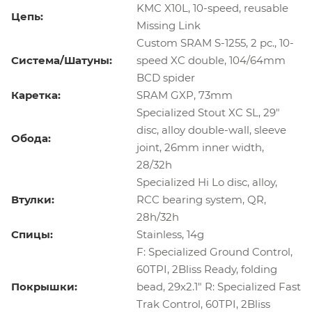
KMC X10L, 10-speed, reusable
Цепь:
Missing Link
Custom SRAM S-1255, 2 pc., 10-
Система/Шатуны:
speed XC double, 104/64mm
BCD spider
Каретка:
SRAM GXP, 73mm
Specialized Stout XC SL, 29"
disc, alloy double-wall, sleeve
Обода:
joint, 26mm inner width,
28/32h
Specialized Hi Lo disc, alloy,
Втулки:
RCC bearing system, QR,
28h/32h
Спицы:
Stainless, 14g
F: Specialized Ground Control,
60TPI, 2Bliss Ready, folding
Покрышки:
bead, 29x2.1" R: Specialized Fast
Trak Control, 60TPI, 2Bliss