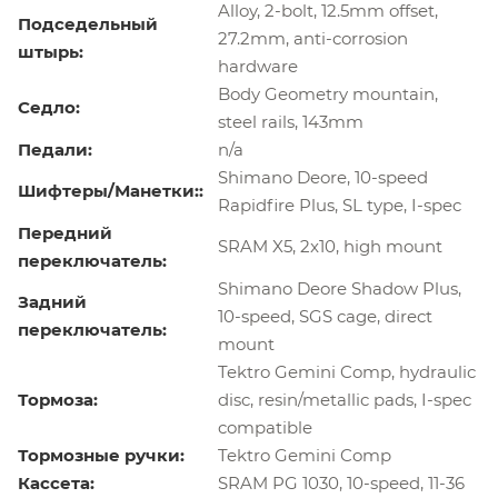
Alloy, 2-bolt, 12.5mm offset,
Подседельный
27.2mm, anti-corrosion
штырь:
hardware
Body Geometry mountain,
Седло:
steel rails, 143mm
Педали:
n/a
Shimano Deore, 10-speed
Шифтеры/Манетки::
Rapidfire Plus, SL type, I-spec
Передний
SRAM X5, 2x10, high mount
переключатель:
Shimano Deore Shadow Plus,
Задний
10-speed, SGS cage, direct
переключатель:
mount
Tektro Gemini Comp, hydraulic
Тормоза:
disc, resin/metallic pads, I-spec
compatible
Тормозные ручки:
Tektro Gemini Comp
Кассета:
SRAM PG 1030, 10-speed, 11-36