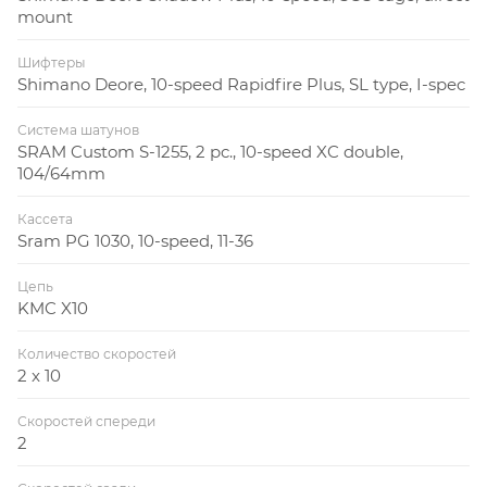
mount
Шифтеры
Shimano Deore, 10-speed Rapidfire Plus, SL type, I-spec
Система шатунов
SRAM Custom S-1255, 2 pc., 10-speed XC double,
104/64mm
Кассета
Sram PG 1030, 10-speed, 11-36
Цепь
KMC X10
Количество скоростей
2 x 10
Скоростей спереди
2