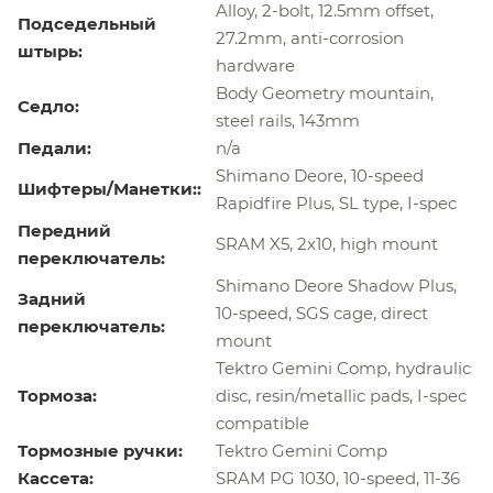
Alloy, 2-bolt, 12.5mm offset,
Подседельный
27.2mm, anti-corrosion
штырь:
hardware
Body Geometry mountain,
Седло:
steel rails, 143mm
Педали:
n/a
Shimano Deore, 10-speed
Шифтеры/Манетки::
Rapidfire Plus, SL type, I-spec
Передний
SRAM X5, 2x10, high mount
переключатель:
Shimano Deore Shadow Plus,
Задний
10-speed, SGS cage, direct
переключатель:
mount
Tektro Gemini Comp, hydraulic
Тормоза:
disc, resin/metallic pads, I-spec
compatible
Тормозные ручки:
Tektro Gemini Comp
Кассета:
SRAM PG 1030, 10-speed, 11-36