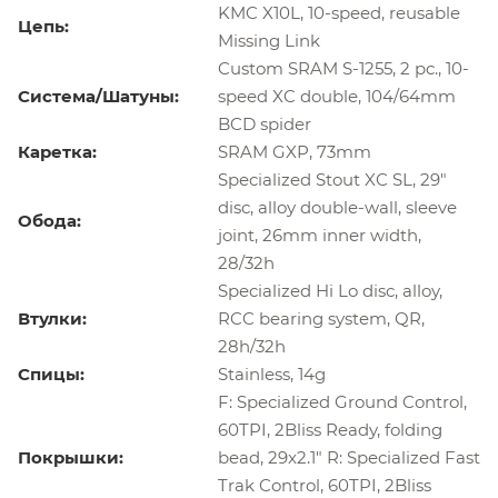
KMC X10L, 10-speed, reusable
Цепь:
Missing Link
Custom SRAM S-1255, 2 pc., 10-
Система/Шатуны:
speed XC double, 104/64mm
BCD spider
Каретка:
SRAM GXP, 73mm
Specialized Stout XC SL, 29"
disc, alloy double-wall, sleeve
Обода:
joint, 26mm inner width,
28/32h
Specialized Hi Lo disc, alloy,
Втулки:
RCC bearing system, QR,
28h/32h
Спицы:
Stainless, 14g
F: Specialized Ground Control,
60TPI, 2Bliss Ready, folding
Покрышки:
bead, 29x2.1" R: Specialized Fast
Trak Control, 60TPI, 2Bliss