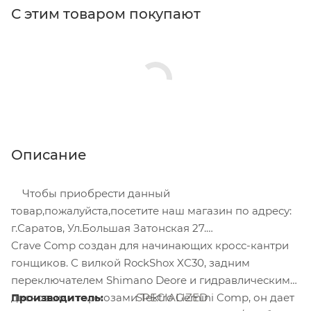
С этим товаром покупают
Описание
Чтобы приобрести данный
товар,пожалуйста,посетите наш магазин по адресу:
г.Саратов, Ул.Большая Затонская 27.
Crave Comp создан для начинающих кросс-кантри
гонщиков. С вилкой RockShox XC30, задним
переключателем Shimano Deore и гидравлическими
дисковыми тормозами Tektro Gemini Comp, он дает
Производитель:
SPECIALIZED