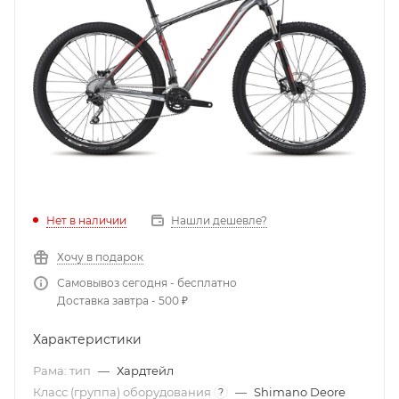
Нет в наличии
Нашли дешевле?
Хочу в подарок
Самовывоз сегодня - бесплатно
Доставка завтра - 500 ₽
Характеристики
Рама: тип
—
Хардтейл
Класс (группа) оборудования
—
Shimano Deore
?