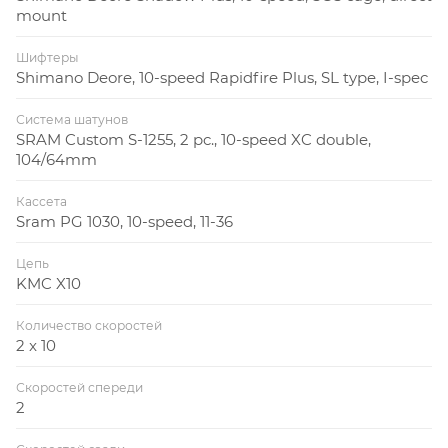
mount
Шифтеры
Shimano Deore, 10-speed Rapidfire Plus, SL type, I-spec
Система шатунов
SRAM Custom S-1255, 2 pc., 10-speed XC double,
104/64mm
Кассета
Sram PG 1030, 10-speed, 11-36
Цепь
KMC X10
Количество скоростей
2 x 10
Скоростей спереди
2