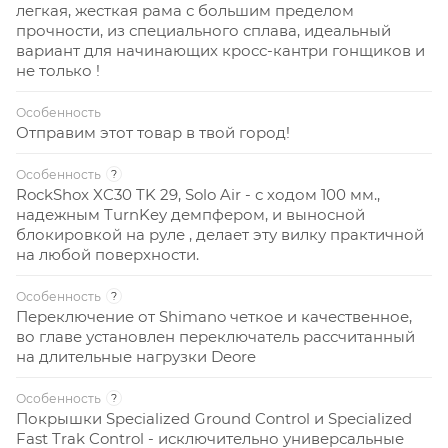
легкая, жесткая рама с большим пределом
прочности, из специального сплава, идеальный
вариант для начинающих кросс-кантри гонщиков и
не только !
Особенность
Отправим этот товар в твой город!
Особенность
?
RockShox XC30 TK 29, Solo Air - с ходом 100 мм.,
надежным TurnKey демпфером, и выносной
блокировкой на руле , делает эту вилку практичной
на любой поверхности.
Особенность
?
Переключение от Shimano четкое и качественное,
во главе установлен переключатель рассчитанный
на длительные нагрузки Deore
Особенность
?
Покрышки Specialized Ground Control и Specialized
Fast Trak Control - исключительно универсальные