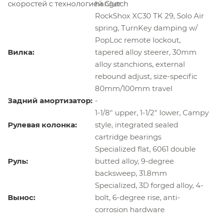
скоростей с технологией Clutch
hanger
RockShox XC30 TK 29, Solo Air
spring, TurnKey damping w/
PopLoc remote lockout,
Вилка:
tapered alloy steerer, 30mm
alloy stanchions, external
rebound adjust, size-specific
80mm/100mm travel
Задний амортизатор:
-
1-1/8" upper, 1-1/2" lower, Campy
Рулевая колонка:
style, integrated sealed
cartridge bearings
Specialized flat, 6061 double
Руль:
butted alloy, 9-degree
backsweep, 31.8mm
Specialized, 3D forged alloy, 4-
Вынос:
bolt, 6-degree rise, anti-
corrosion hardware