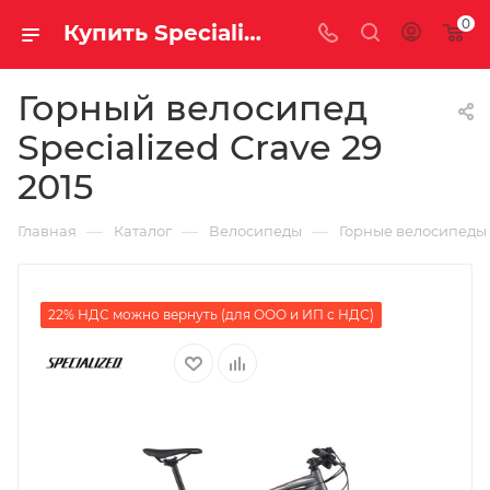
0
Купить Specialized Crave 29 2015 за рублей, а со скидкой
Горный велосипед
Specialized Crave 29
2015
—
—
—
Главная
Каталог
Велосипеды
Горные велосипеды
22% НДС можно вернуть (для ООО и ИП с НДС)