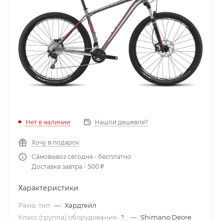
Нет в наличии
Нашли дешевле?
Хочу в подарок
Самовывоз сегодня - бесплатно
Доставка завтра - 500 ₽
Характеристики
Рама: тип
—
Хардтейл
Класс (группа) оборудования
—
Shimano Deore
?