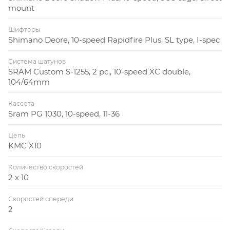
mount
Шифтеры
Shimano Deore, 10-speed Rapidfire Plus, SL type, I-spec
Система шатунов
SRAM Custom S-1255, 2 pc., 10-speed XC double,
104/64mm
Кассета
Sram PG 1030, 10-speed, 11-36
Цепь
KMC X10
Количество скоростей
2 x 10
Скоростей спереди
2