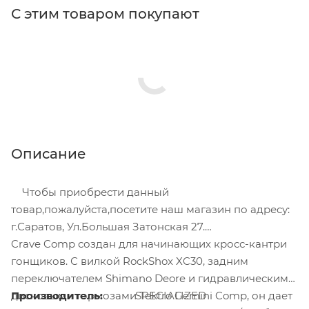
С этим товаром покупают
Описание
Чтобы приобрести данный
товар,пожалуйста,посетите наш магазин по адресу:
г.Саратов, Ул.Большая Затонская 27.
Crave Comp создан для начинающих кросс-кантри
гонщиков. С вилкой RockShox XC30, задним
переключателем Shimano Deore и гидравлическими
дисковыми тормозами Tektro Gemini Comp, он дает
Производитель:
SPECIALIZED