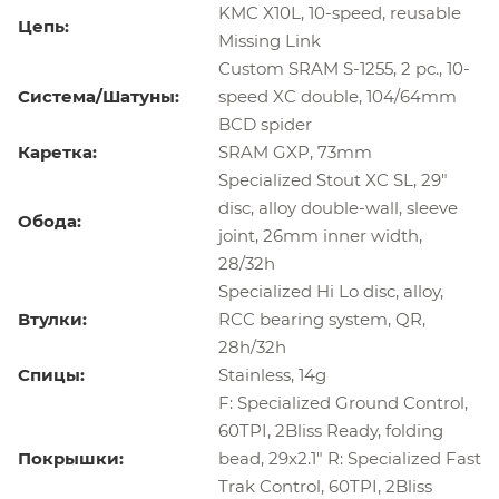
KMC X10L, 10-speed, reusable
Цепь:
Missing Link
Custom SRAM S-1255, 2 pc., 10-
Система/Шатуны:
speed XC double, 104/64mm
BCD spider
Каретка:
SRAM GXP, 73mm
Specialized Stout XC SL, 29"
disc, alloy double-wall, sleeve
Обода:
joint, 26mm inner width,
28/32h
Specialized Hi Lo disc, alloy,
Втулки:
RCC bearing system, QR,
28h/32h
Спицы:
Stainless, 14g
F: Specialized Ground Control,
60TPI, 2Bliss Ready, folding
Покрышки:
bead, 29x2.1" R: Specialized Fast
Trak Control, 60TPI, 2Bliss