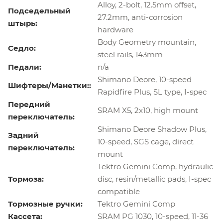
Alloy, 2-bolt, 12.5mm offset,
Подседельный
27.2mm, anti-corrosion
штырь:
hardware
Body Geometry mountain,
Седло:
steel rails, 143mm
Педали:
n/a
Shimano Deore, 10-speed
Шифтеры/Манетки::
Rapidfire Plus, SL type, I-spec
Передний
SRAM X5, 2x10, high mount
переключатель:
Shimano Deore Shadow Plus,
Задний
10-speed, SGS cage, direct
переключатель:
mount
Tektro Gemini Comp, hydraulic
Тормоза:
disc, resin/metallic pads, I-spec
compatible
Тормозные ручки:
Tektro Gemini Comp
Кассета:
SRAM PG 1030, 10-speed, 11-36