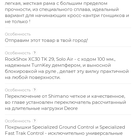
легкая, жесткая рама с большим пределом
прочности, из специального сплава, идеальный
вариант для начинающих кросс-кантри гонщиков и
не только !
Особенность
Отправим этот товар в твой город!
Особенность
?
RockShox XC30 TK 29, Solo Air - с ходом 100 мм.,
надежным TurnKey демпфером, и выносной
блокировкой на руле , делает эту вилку практичной
на любой поверхности.
Особенность
?
Переключение от Shimano четкое и качественное,
во главе установлен переключатель рассчитанный
на длительные нагрузки Deore
Особенность
?
Покрышки Specialized Ground Control и Specialized
Fast Trak Control - исключительно универсальные