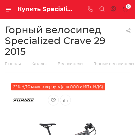
0
Купить Specialized Crave 29 2015 за рублей, а со скидкой
Горный велосипед
Specialized Crave 29
2015
—
—
—
Главная
Каталог
Велосипеды
Горные велосипеды
22% НДС можно вернуть (для ООО и ИП с НДС)