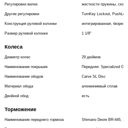
Регулировки вилки
жесткости пружины, скоро
Другие регулировки
TurnKey Lockout, PushLoc
Конструкция рулевой колонки
интегрированная, безрезь
Размер рулевой колонки
1 1/8"
Колеса
Диаметр колес
29 дюймов
Наименование покрышек
Передняя: Specialized Grou
Наименование ободов
Carve SL Disc
Материал обода
алюминиевый сплав
Двойной обод
есть
Торможение
Наименование переднего тормоза
Shimano Deore BR-445, 1