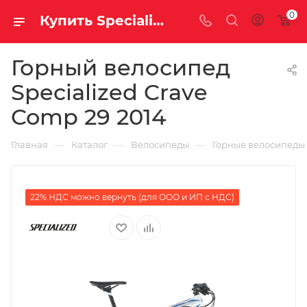
0
Купить Specialized Crave Comp 29 2014 за рублей, а со скидкой
Горный велосипед
Specialized Crave
Comp 29 2014
—
—
—
Главная
Каталог
Велосипеды
Горные велосипеды
22% НДС можно вернуть (для ООО и ИП с НДС)