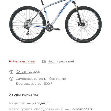
Нет в наличии
Нашли дешевле?
Хочу в подарок
Самовывоз сегодня - бесплатно
Доставка завтра - 500 ₽
Характеристики
Рама: тип
—
Хардтейл
Класс (группа) оборудования
—
Shimano SLX
?