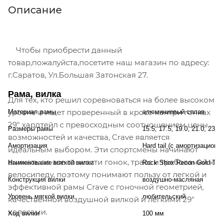
Описание
Чтобы приобрести данный
товар,пожалуйста,посетите наш магазин по адресу:
г.Саратов, Ул.Большая Затонская 27.
Рама, вилка
Для тех, кто решил соревноваться на более высоком
уровне и ищет проверенный в кросс-кантри гонках
Материал рамы
алюминиевый сплав
29" хардтейл с превосходным соотношением цены,
Размеры рамы
15.5, 17.5, 19.0, 21.0, 23.
возможностей и качества, Crave является
Амортизация
Hard tail (с амортизационн
идеальным выбором. Эти спортсмены начинают
вникать во все тонкости гонок, трасс и требований к
Наименование мягкой вилки
Rock Shox Recon Gold TK
велосипеду, поэтому понимают пользу от легкой и
Конструкция вилки
воздушно-масляная
эффективной рамы Crave с гоночной геометрией,
Уровень мягкой вилки
любительский
качественной воздушной вилкой и легкими 29"
колесами.
Ход вилки
100 мм