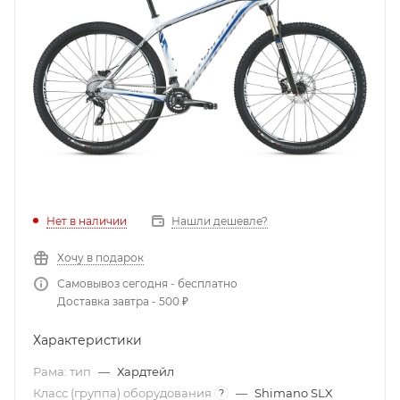
Нет в наличии
Нашли дешевле?
Хочу в подарок
Самовывоз сегодня - бесплатно
Доставка завтра - 500 ₽
Характеристики
Рама: тип
—
Хардтейл
Класс (группа) оборудования
—
Shimano SLX
?