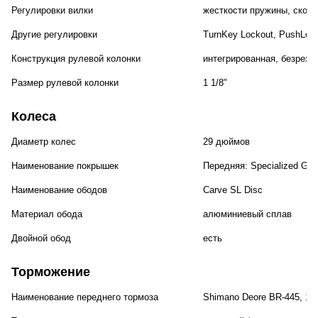
Регулировки вилки
жесткости пружины, скоро
Другие регулировки
TurnKey Lockout, PushLoc
Конструкция рулевой колонки
интегрированная, безрезь
Размер рулевой колонки
1 1/8"
Колеса
Диаметр колес
29 дюймов
Наименование покрышек
Передняя: Specialized Grou
Наименование ободов
Carve SL Disc
Материал обода
алюминиевый сплав
Двойной обод
есть
Торможение
Наименование переднего тормоза
Shimano Deore BR-445, 1