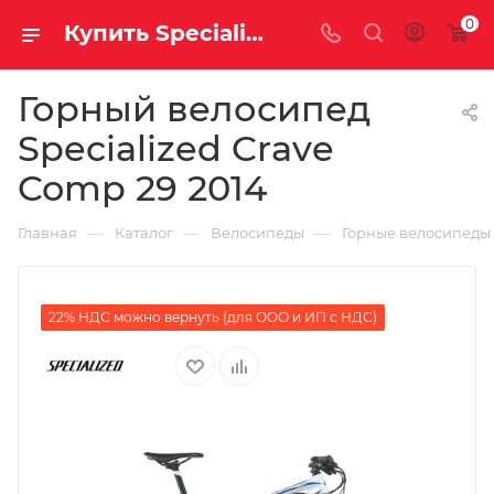
0
Купить Specialized Crave Comp 29 2014 за рублей, а со скидкой
Горный велосипед
Specialized Crave
Comp 29 2014
—
—
—
Главная
Каталог
Велосипеды
Горные велосипеды
22% НДС можно вернуть (для ООО и ИП с НДС)