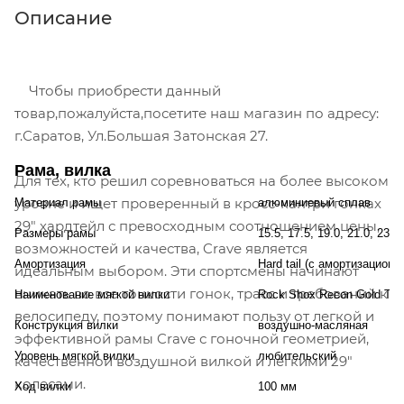
Описание
Чтобы приобрести данный
товар,пожалуйста,посетите наш магазин по адресу:
г.Саратов, Ул.Большая Затонская 27.
Рама, вилка
Для тех, кто решил соревноваться на более высоком
уровне и ищет проверенный в кросс-кантри гонках
Материал рамы
алюминиевый сплав
29" хардтейл с превосходным соотношением цены,
Размеры рамы
15.5, 17.5, 19.0, 21.0, 23.
возможностей и качества, Crave является
Амортизация
Hard tail (с амортизационн
идеальным выбором. Эти спортсмены начинают
вникать во все тонкости гонок, трасс и требований к
Наименование мягкой вилки
Rock Shox Recon Gold TK
велосипеду, поэтому понимают пользу от легкой и
Конструкция вилки
воздушно-масляная
эффективной рамы Crave с гоночной геометрией,
Уровень мягкой вилки
любительский
качественной воздушной вилкой и легкими 29"
колесами.
Ход вилки
100 мм