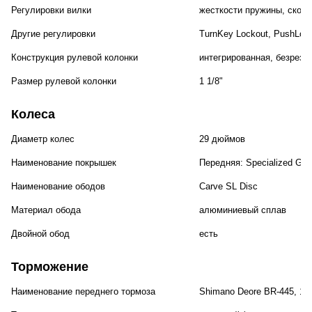
Регулировки вилки
жесткости пружины, скоро
Другие регулировки
TurnKey Lockout, PushLoc
Конструкция рулевой колонки
интегрированная, безрезь
Размер рулевой колонки
1 1/8"
Колеса
Диаметр колес
29 дюймов
Наименование покрышек
Передняя: Specialized Grou
Наименование ободов
Carve SL Disc
Материал обода
алюминиевый сплав
Двойной обод
есть
Торможение
Наименование переднего тормоза
Shimano Deore BR-445, 1