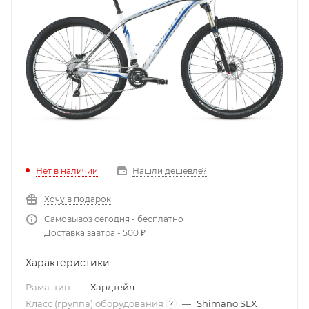
Нет в наличии
Нашли дешевле?
Хочу в подарок
Самовывоз сегодня - бесплатно
Доставка завтра - 500 ₽
Характеристики
Рама: тип
—
Хардтейл
Класс (группа) оборудования
—
Shimano SLX
?