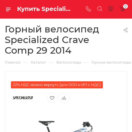
0
Купить Specialized Crave Comp 29 2014 за рублей, а со скидкой
Горный велосипед
Specialized Crave
Comp 29 2014
—
—
—
Главная
Каталог
Велосипеды
Горные велосипеды
22% НДС можно вернуть (для ООО и ИП с НДС)