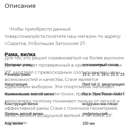
Описание
Чтобы приобрести данный
товар,пожалуйста,посетите наш магазин по адресу:
г.Саратов, Ул.Большая Затонская 27.
Рама, вилка
Для тех, кто решил соревноваться на более высоком
уровне и ищет проверенный в кросс-кантри гонках
Материал рамы
алюминиевый сплав
29" хардтейл с превосходным соотношением цены,
Размеры рамы
15.5, 17.5, 19.0, 21.0, 23.
возможностей и качества, Crave является
Амортизация
Hard tail (с амортизационн
идеальным выбором. Эти спортсмены начинают
вникать во все тонкости гонок, трасс и требований к
Наименование мягкой вилки
Rock Shox Recon Gold TK
велосипеду, поэтому понимают пользу от легкой и
Конструкция вилки
воздушно-масляная
эффективной рамы Crave с гоночной геометрией,
Уровень мягкой вилки
любительский
качественной воздушной вилкой и легкими 29"
колесами.
Ход вилки
100 мм