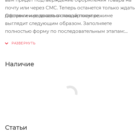
почту или через СМС. Теперь останется только ждать
Оформление заказа в стандартном режиме
доставки и радоваться новой покупке.
выглядит следующим образом. Заполняете
полностью форму по последовательным этапам:
адрес, способ доставки, оплаты, данные о себе.
Советуем в комментарии к заказу написать
информацию, которая поможет курьеру вас найти.
Нажмите кнопку «Оформить заказ».
Наличие
Статьи