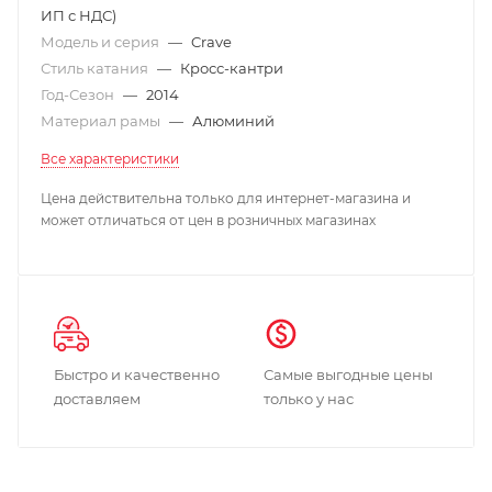
ИП с НДС)
Модель и серия
—
Crave
Стиль катания
—
Кросс-кантри
Год-Сезон
—
2014
Материал рамы
—
Алюминий
Все характеристики
Цена действительна только для интернет-магазина и
может отличаться от цен в розничных магазинах
Быстро и качественно
Самые выгодные цены
доставляем
только у нас