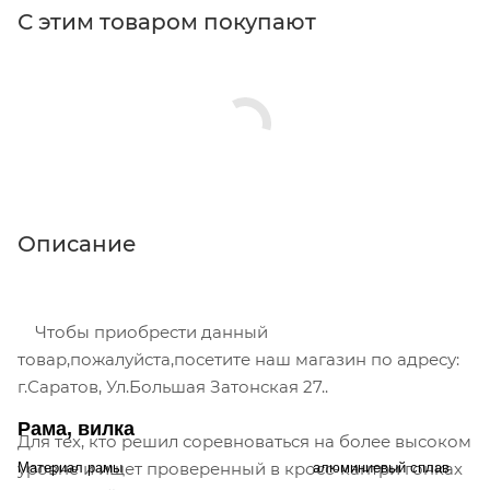
С этим товаром покупают
Описание
Чтобы приобрести данный
товар,пожалуйста,посетите наш магазин по адресу:
г.Саратов, Ул.Большая Затонская 27..
Рама, вилка
Для тех, кто решил соревноваться на более высоком
уровне и ищет проверенный в кросс-кантри гонках
Материал рамы
алюминиевый сплав