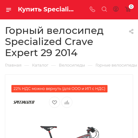
0
Купить Specialized Crave Expert 29 2014 за рублей, а со скидкой
Горный велосипед
Specialized Crave
Expert 29 2014
—
—
—
Главная
Каталог
Велосипеды
Горные велосипеды
22% НДС можно вернуть (для ООО и ИП с НДС)