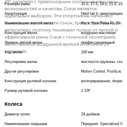
29" хардтейл с превосходным соотношением цены,
Размеры рамы
15.5, 17.5, 19.0, 21.0, 23.
возможностей и качества, Crave является
Амортизация
Hard tail (с амортизационн
идеальным выбором. Эти спортсмены начинают
вникать во все тонкости гонок, трасс и требований к
Наименование мягкой вилки
Rock Shox Reba RL 29
велосипеду, поэтому понимают пользу от легкой и
Конструкция вилки
воздушно-масляная
эффективной рамы Crave с гоночной геометрией,
Уровень мягкой вилки
профессиональный
качественной воздушной вилкой и легкими 29"
колесами.
Ход вилки
100 мм
Регулировки вилки
жесткости пружины, скоро
Другие регулировки
Motion Control, PushLoc R
Конструкция рулевой колонки
интегрированная, безрезь
Размер рулевой колонки
1 1/8"
Колеса
Диаметр колес
29 дюймов
Наименование покрышек
Передняя: Specialized Grou