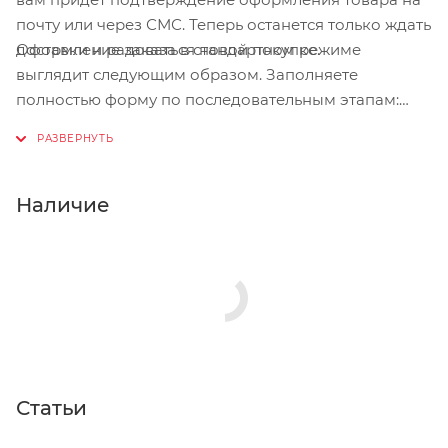
почту или через СМС. Теперь останется только ждать
Оформление заказа в стандартном режиме
доставки и радоваться новой покупке.
выглядит следующим образом. Заполняете
полностью форму по последовательным этапам:
адрес, способ доставки, оплаты, данные о себе.
Советуем в комментарии к заказу написать
информацию, которая поможет курьеру вас найти.
Нажмите кнопку «Оформить заказ».
Наличие
Статьи