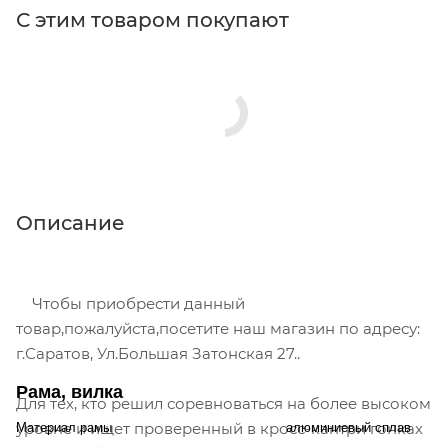
С этим товаром покупают
Описание
Чтобы приобрести данный
товар,пожалуйста,посетите наш магазин по адресу:
г.Саратов, Ул.Большая Затонская 27..
Рама, вилка
Для тех, кто решил соревноваться на более высоком
уровне и ищет проверенный в кросс-кантри гонках
Материал рамы
алюминиевый сплав