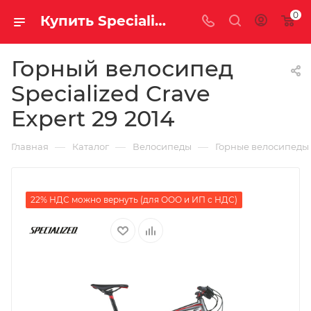
0
Купить Specialized Crave Expert 29 2014 за рублей, а со скидкой
Горный велосипед
Specialized Crave
Expert 29 2014
—
—
—
Главная
Каталог
Велосипеды
Горные велосипеды
22% НДС можно вернуть (для ООО и ИП с НДС)