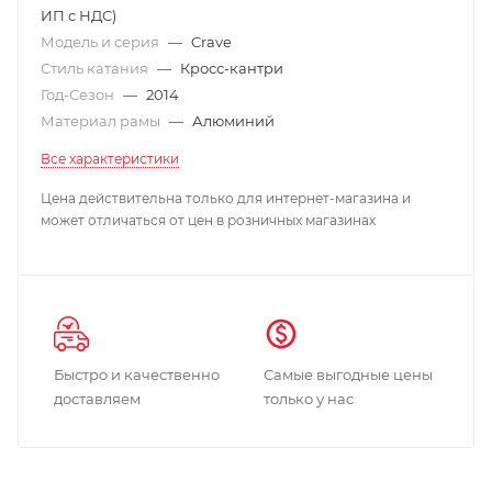
ИП с НДС)
Модель и серия
—
Crave
Стиль катания
—
Кросс-кантри
Год-Сезон
—
2014
Материал рамы
—
Алюминий
Все характеристики
Цена действительна только для интернет-магазина и
может отличаться от цен в розничных магазинах
Быстро и качественно
Самые выгодные цены
доставляем
только у нас