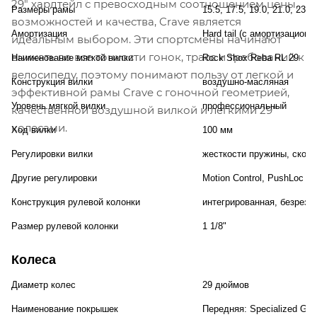
29" хардтейл с превосходным соотношением цены,
Размеры рамы
15.5, 17.5, 19.0, 21.0, 23.
возможностей и качества, Crave является
Амортизация
Hard tail (с амортизационн
идеальным выбором. Эти спортсмены начинают
вникать во все тонкости гонок, трасс и требований к
Наименование мягкой вилки
Rock Shox Reba RL 29
велосипеду, поэтому понимают пользу от легкой и
Конструкция вилки
воздушно-масляная
эффективной рамы Crave с гоночной геометрией,
Уровень мягкой вилки
профессиональный
качественной воздушной вилкой и легкими 29"
колесами.
Ход вилки
100 мм
Регулировки вилки
жесткости пружины, скоро
Другие регулировки
Motion Control, PushLoc R
Конструкция рулевой колонки
интегрированная, безрезь
Размер рулевой колонки
1 1/8"
Колеса
Диаметр колес
29 дюймов
Наименование покрышек
Передняя: Specialized Grou