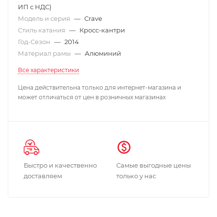
ИП с НДС)
Модель и серия
—
Crave
Стиль катания
—
Кросс-кантри
Год-Сезон
—
2014
Материал рамы
—
Алюминий
Все характеристики
Цена действительна только для интернет-магазина и
может отличаться от цен в розничных магазинах
Быстро и качественно
Самые выгодные цены
доставляем
только у нас