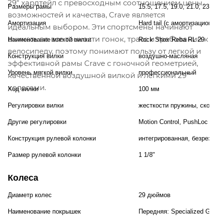
29" хардтейл с превосходным соотношением цены,
Размеры рамы
15.5, 17.5, 19.0, 21.0, 23.
возможностей и качества, Crave является
Амортизация
Hard tail (с амортизационн
идеальным выбором. Эти спортсмены начинают
вникать во все тонкости гонок, трасс и требований к
Наименование мягкой вилки
Rock Shox Reba RL 29
велосипеду, поэтому понимают пользу от легкой и
Конструкция вилки
воздушно-масляная
эффективной рамы Crave с гоночной геометрией,
Уровень мягкой вилки
профессиональный
качественной воздушной вилкой и легкими 29"
колесами.
Ход вилки
100 мм
Регулировки вилки
жесткости пружины, скоро
Другие регулировки
Motion Control, PushLoc R
Конструкция рулевой колонки
интегрированная, безрезь
Размер рулевой колонки
1 1/8"
Колеса
Диаметр колес
29 дюймов
Наименование покрышек
Передняя: Specialized Grou