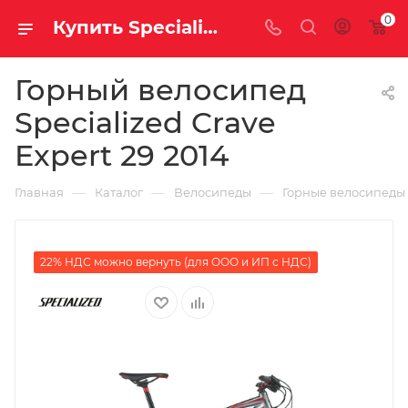
0
Купить Specialized Crave Expert 29 2014 за рублей, а со скидкой
Горный велосипед
Specialized Crave
Expert 29 2014
—
—
—
Главная
Каталог
Велосипеды
Горные велосипеды
22% НДС можно вернуть (для ООО и ИП с НДС)