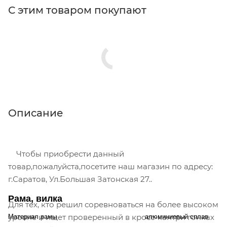
С этим товаром покупают
Описание
Чтобы приобрести данный
товар,пожалуйста,посетите наш магазин по адресу:
г.Саратов, Ул.Большая Затонская 27..
Рама, вилка
Для тех, кто решил соревноваться на более высоком
уровне и ищет проверенный в кросс-кантри гонках
Материал рамы
алюминиевый сплав