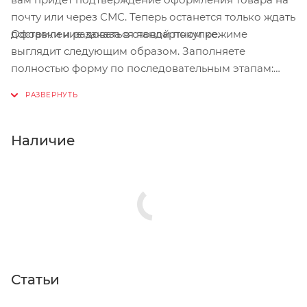
почту или через СМС. Теперь останется только ждать
Оформление заказа в стандартном режиме
доставки и радоваться новой покупке.
выглядит следующим образом. Заполняете
полностью форму по последовательным этапам:
адрес, способ доставки, оплаты, данные о себе.
Советуем в комментарии к заказу написать
информацию, которая поможет курьеру вас найти.
Нажмите кнопку «Оформить заказ».
Наличие
Статьи