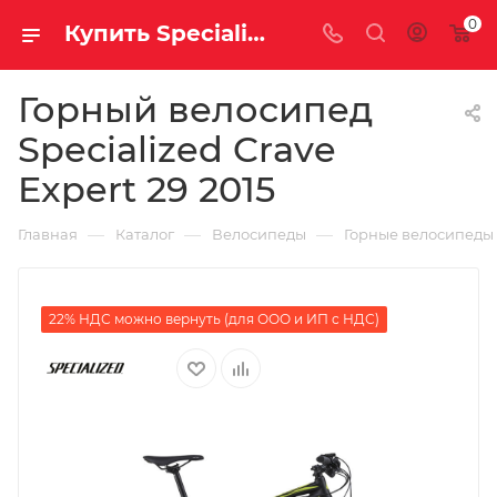
0
Купить Specialized Crave Expert 29 2015 за рублей, а со скидкой
Горный велосипед
Specialized Crave
Expert 29 2015
—
—
—
Главная
Каталог
Велосипеды
Горные велосипеды
22% НДС можно вернуть (для ООО и ИП с НДС)