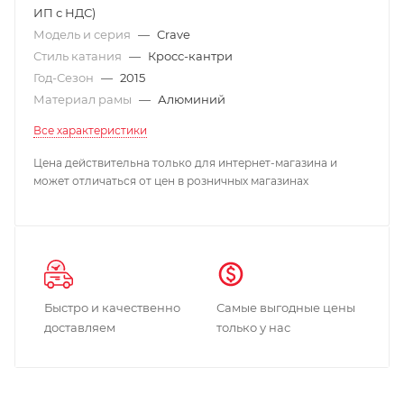
ИП с НДС)
Модель и серия
—
Crave
Стиль катания
—
Кросс-кантри
Год-Сезон
—
2015
Материал рамы
—
Алюминий
Все характеристики
Цена действительна только для интернет-магазина и
может отличаться от цен в розничных магазинах
Быстро и качественно
Самые выгодные цены
доставляем
только у нас