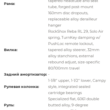
tapered headtube and seat
Рама:
tube, forged post-mount
160mm disc dropouts,
replaceable alloy derailleur
hanger
RockShox Reba RL 29, Solo Air
spring, TurnKey damping w/
PushLoc remote lockout,
Вилка:
tapered alloy steerer, 32mm
alloy stanchions, external
rebound adjust, size-specific
80/100mm travel
Задний амортизатор:
-
1-1/8" upper, 1-1/2" lower, Campy
Рулевая колонка:
style, integrated sealed
cartridge bearings
Specialized flat, 6061 double
Руль:
butted alloy, 9-degree