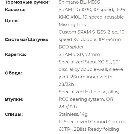
Тормозные ручки:
Shimano BL-M506
Кассета:
SRAM PG 1030, 10-speed, 11-36
KMC X10L, 10-speed, reusable
Цепь:
Missing Link
Custom SRAM S-1255, 2 pc., 10-
Система/Шатуны:
speed XC double, 104/64mm
BCD spider
Каретка:
SRAM GXP, 73mm
Specialized Stout XC SL, 29"
disc, alloy double-wall, sleeve
Обода:
joint, 26mm inner width,
28/32h
Specialized Hi Lo disc, alloy,
Втулки:
RCC bearing system, QR,
28h/32h
Спицы:
Stainless, 14g
F: Specialized Ground Control,
60TPI, 2Bliss Ready, folding