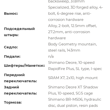
backsweep, 31.8mm
Specialized, 3D forged alloy, 4-
Вынос:
bolt, 6-degree rise, anti-
corrosion hardware
Alloy, 2-bolt, 12.5mm offset,
Подседельный
27.2mm, anti-corrosion
штырь:
hardware
Body Geometry mountain,
Седло:
steel rails, 143mm
Педали:
n/a
Shimano Deore, 10-speed
Шифтеры/Манетки::
Rapidfire Plus, SL type, I-spec
Передний
SRAM X7, 2x10, high mount
переключатель:
Задний
Shimano Deore XT Shadow
переключатель:
Plus, 10-speed, SGS cage
Shimano BR-M506, hydraulic
Тормоза:
disc, dual piston, resin pads