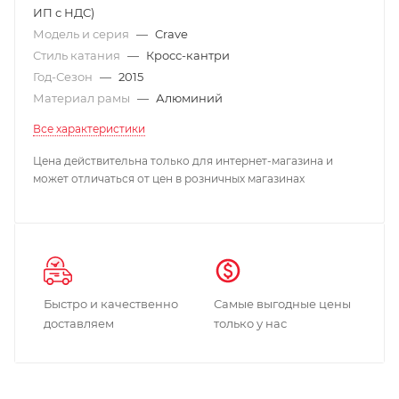
ИП с НДС)
Модель и серия
—
Crave
Стиль катания
—
Кросс-кантри
Год-Сезон
—
2015
Материал рамы
—
Алюминий
Все характеристики
Цена действительна только для интернет-магазина и
может отличаться от цен в розничных магазинах
Быстро и качественно
Самые выгодные цены
доставляем
только у нас