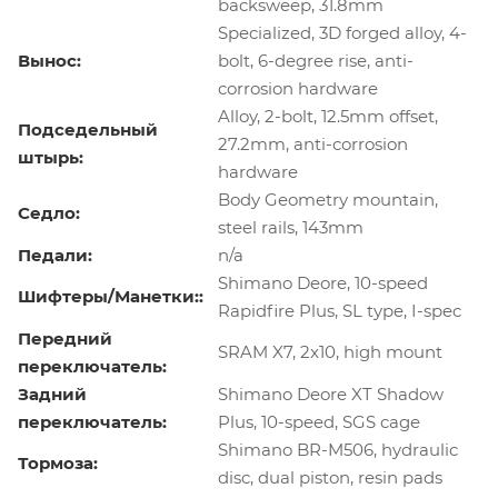
backsweep, 31.8mm
Specialized, 3D forged alloy, 4-
Вынос:
bolt, 6-degree rise, anti-
corrosion hardware
Alloy, 2-bolt, 12.5mm offset,
Подседельный
27.2mm, anti-corrosion
штырь:
hardware
Body Geometry mountain,
Седло:
steel rails, 143mm
Педали:
n/a
Shimano Deore, 10-speed
Шифтеры/Манетки::
Rapidfire Plus, SL type, I-spec
Передний
SRAM X7, 2x10, high mount
переключатель:
Задний
Shimano Deore XT Shadow
переключатель:
Plus, 10-speed, SGS cage
Shimano BR-M506, hydraulic
Тормоза:
disc, dual piston, resin pads