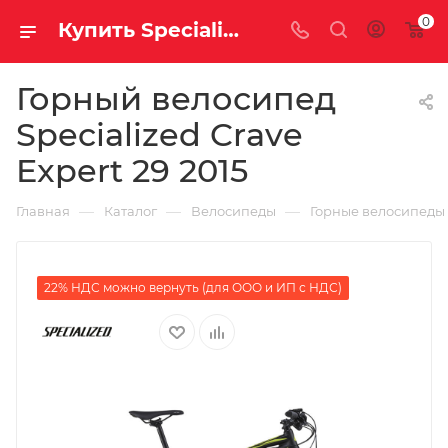
0
Купить Specialized Crave Expert 29 2015 за рублей, а со скидкой
Горный велосипед
Specialized Crave
Expert 29 2015
—
—
—
Главная
Каталог
Велосипеды
Горные велосипеды
22% НДС можно вернуть (для ООО и ИП с НДС)