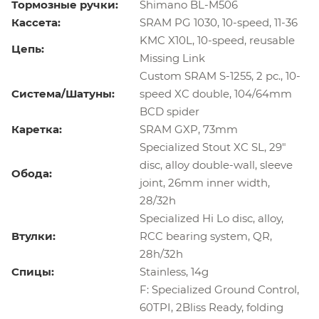
Тормозные ручки:
Shimano BL-M506
Кассета:
SRAM PG 1030, 10-speed, 11-36
KMC X10L, 10-speed, reusable
Цепь:
Missing Link
Custom SRAM S-1255, 2 pc., 10-
Система/Шатуны:
speed XC double, 104/64mm
BCD spider
Каретка:
SRAM GXP, 73mm
Specialized Stout XC SL, 29"
disc, alloy double-wall, sleeve
Обода:
joint, 26mm inner width,
28/32h
Specialized Hi Lo disc, alloy,
Втулки:
RCC bearing system, QR,
28h/32h
Спицы:
Stainless, 14g
F: Specialized Ground Control,
60TPI, 2Bliss Ready, folding