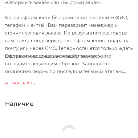
«Оформить заказ» или «Быстрый заказ».
Когда оформляете быстрый заказ, напишите ФИО,
телефон и e-mail. Вам перезвонит менеджер и
уточнит условия заказа. По результатам разговора
вам придет подтверждение оформления товара на
почту или через СМС. Теперь останется только ждать
Оформление заказа в стандартном режиме
доставки и радоваться новой покупке.
выглядит следующим образом. Заполняете
полностью форму по последовательным этапам:
адрес, способ доставки, оплаты, данные о себе.
Советуем в комментарии к заказу написать
информацию, которая поможет курьеру вас найти.
Нажмите кнопку «Оформить заказ».
Наличие