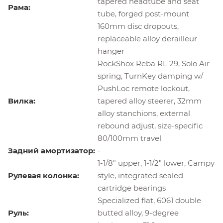
tapered headtube and seat
Рама:
tube, forged post-mount
160mm disc dropouts,
replaceable alloy derailleur
hanger
RockShox Reba RL 29, Solo Air
spring, TurnKey damping w/
PushLoc remote lockout,
Вилка:
tapered alloy steerer, 32mm
alloy stanchions, external
rebound adjust, size-specific
80/100mm travel
Задний амортизатор:
-
1-1/8" upper, 1-1/2" lower, Campy
Рулевая колонка:
style, integrated sealed
cartridge bearings
Specialized flat, 6061 double
Руль:
butted alloy, 9-degree