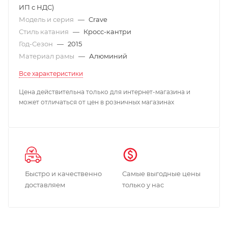
ИП с НДС)
Модель и серия
—
Crave
Стиль катания
—
Кросс-кантри
Год-Сезон
—
2015
Материал рамы
—
Алюминий
Все характеристики
Цена действительна только для интернет-магазина и
может отличаться от цен в розничных магазинах
Быстро и качественно
Самые выгодные цены
доставляем
только у нас