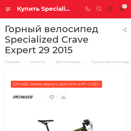
0
Купить Specialized Crave Expert 29 2015 за рублей, а со скидкой
Горный велосипед
Specialized Crave
Expert 29 2015
—
—
—
Главная
Каталог
Велосипеды
Горные велосипеды
22% НДС можно вернуть (для ООО и ИП с НДС)