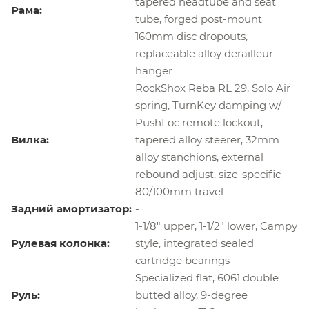
tapered headtube and seat
Рама:
tube, forged post-mount
160mm disc dropouts,
replaceable alloy derailleur
hanger
RockShox Reba RL 29, Solo Air
spring, TurnKey damping w/
PushLoc remote lockout,
Вилка:
tapered alloy steerer, 32mm
alloy stanchions, external
rebound adjust, size-specific
80/100mm travel
Задний амортизатор:
-
1-1/8" upper, 1-1/2" lower, Campy
Рулевая колонка:
style, integrated sealed
cartridge bearings
Specialized flat, 6061 double
Руль:
butted alloy, 9-degree