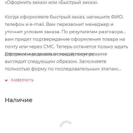
«Оформить заказ» или «Быстрый заказ».
Когда оформляете быстрый заказ, напишите ФИО,
телефон и e-mail. Вам перезвонит менеджер и
уточнит условия заказа. По результатам разговора
вам придет подтверждение оформления товара на
почту или через СМС. Теперь останется только ждать
Оформление заказа в стандартном режиме
доставки и радоваться новой покупке.
выглядит следующим образом. Заполняете
полностью форму по последовательным этапам:
адрес, способ доставки, оплаты, данные о себе.
Советуем в комментарии к заказу написать
информацию, которая поможет курьеру вас найти.
Нажмите кнопку «Оформить заказ».
Наличие