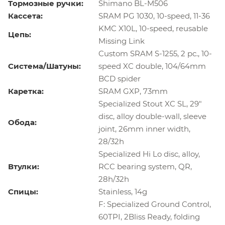
Тормозные ручки:
Shimano BL-M506
Кассета:
SRAM PG 1030, 10-speed, 11-36
KMC X10L, 10-speed, reusable
Цепь:
Missing Link
Custom SRAM S-1255, 2 pc., 10-
Система/Шатуны:
speed XC double, 104/64mm
BCD spider
Каретка:
SRAM GXP, 73mm
Specialized Stout XC SL, 29"
disc, alloy double-wall, sleeve
Обода:
joint, 26mm inner width,
28/32h
Specialized Hi Lo disc, alloy,
Втулки:
RCC bearing system, QR,
28h/32h
Спицы:
Stainless, 14g
F: Specialized Ground Control,
60TPI, 2Bliss Ready, folding