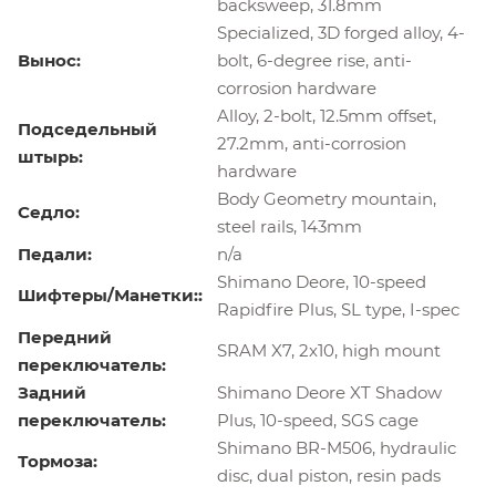
backsweep, 31.8mm
Specialized, 3D forged alloy, 4-
Вынос:
bolt, 6-degree rise, anti-
corrosion hardware
Alloy, 2-bolt, 12.5mm offset,
Подседельный
27.2mm, anti-corrosion
штырь:
hardware
Body Geometry mountain,
Седло:
steel rails, 143mm
Педали:
n/a
Shimano Deore, 10-speed
Шифтеры/Манетки::
Rapidfire Plus, SL type, I-spec
Передний
SRAM X7, 2x10, high mount
переключатель:
Задний
Shimano Deore XT Shadow
переключатель:
Plus, 10-speed, SGS cage
Shimano BR-M506, hydraulic
Тормоза:
disc, dual piston, resin pads