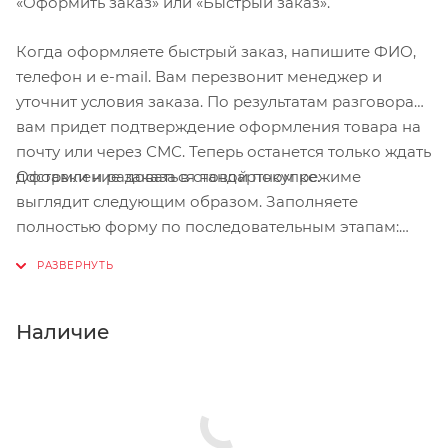
«Оформить заказ» или «Быстрый заказ».
Когда оформляете быстрый заказ, напишите ФИО,
телефон и e-mail. Вам перезвонит менеджер и
уточнит условия заказа. По результатам разговора
вам придет подтверждение оформления товара на
почту или через СМС. Теперь останется только ждать
Оформление заказа в стандартном режиме
доставки и радоваться новой покупке.
выглядит следующим образом. Заполняете
полностью форму по последовательным этапам:
адрес, способ доставки, оплаты, данные о себе.
Советуем в комментарии к заказу написать
информацию, которая поможет курьеру вас найти.
Нажмите кнопку «Оформить заказ».
Наличие