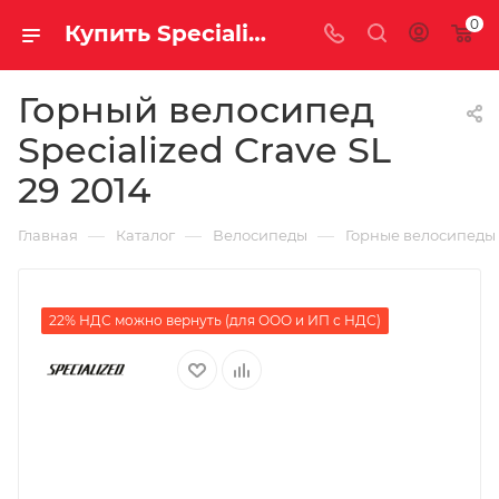
0
Купить Specialized Crave SL 29 2014 за рублей, а со скидкой
Горный велосипед
Specialized Crave SL
29 2014
—
—
—
Главная
Каталог
Велосипеды
Горные велосипеды
22% НДС можно вернуть (для ООО и ИП с НДС)