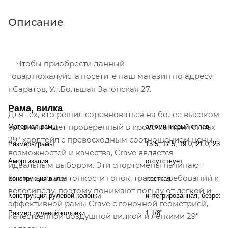
Описание
Чтобы приобрести данный
товар,пожалуйста,посетите наш магазин по адресу:
г.Саратов, Ул.Большая Затонская 27.
Рама, вилка
Для тех, кто решил соревноваться на более высоком
уровне и ищет проверенный в кросс-кантри гонках
Материал рамы
алюминиевый сплав
29" хардтейл с превосходным соотношением цены,
Размеры рамы
15.5, 17.5, 19.0, 21.0, 23.
возможностей и качества, Crave является
Амортизация
отсутствует
идеальным выбором. Эти спортсмены начинают
вникать во все тонкости гонок, трасс и требований к
Конструкция вилки
жесткая
велосипеду, поэтому понимают пользу от легкой и
Конструкция рулевой колонки
интегрированная, безрезь
эффективной рамы Crave с гоночной геометрией,
Размер рулевой колонки
1 1/8"
качественной воздушной вилкой и легкими 29"