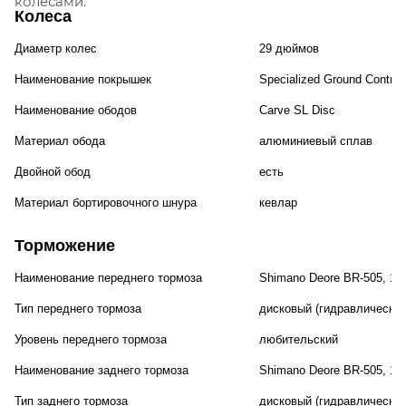
колесами.
Колеса
Диаметр колес
29 дюймов
Наименование покрышек
Specialized Ground Control
Наименование ободов
Carve SL Disc
Материал обода
алюминиевый сплав
Двойной обод
есть
Материал бортировочного шнура
кевлар
Торможение
Наименование переднего тормоза
Shimano Deore BR-505, 1
Тип переднего тормоза
дисковый (гидравлический
Уровень переднего тормоза
любительский
Наименование заднего тормоза
Shimano Deore BR-505, 1
Тип заднего тормоза
дисковый (гидравлический