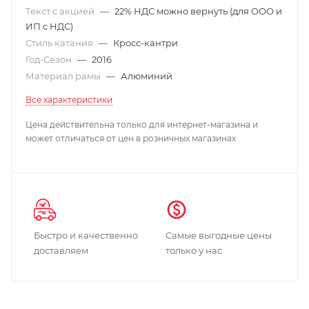
Текст с акцией
—
22% НДС можно вернуть (для ООО и
ИП с НДС)
Стиль катания
—
Кросс-кантри
Год-Сезон
—
2016
Материал рамы
—
Алюминий
Все характеристики
Цена действительна только для интернет-магазина и
может отличаться от цен в розничных магазинах
Быстро и качественно
Самые выгодные цены
доставляем
только у нас