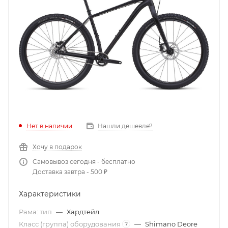
Нет в наличии
Нашли дешевле?
Хочу в подарок
Самовывоз сегодня - бесплатно
Доставка завтра - 500 ₽
Характеристики
Рама: тип
—
Хардтейл
Класс (группа) оборудования
—
Shimano Deore
?