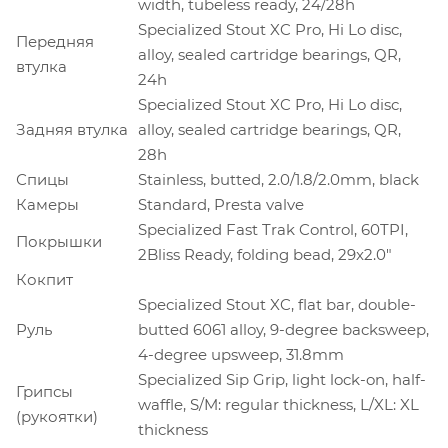
width, tubeless ready, 24/28h
Specialized Stout XC Pro, Hi Lo disc,
Передняя
alloy, sealed cartridge bearings, QR,
втулка
24h
Specialized Stout XC Pro, Hi Lo disc,
Задняя втулка
alloy, sealed cartridge bearings, QR,
28h
Спицы
Stainless, butted, 2.0/1.8/2.0mm, black
Камеры
Standard, Presta valve
Specialized Fast Trak Control, 60TPI,
Покрышки
2Bliss Ready, folding bead, 29x2.0"
Кокпит
Specialized Stout XC, flat bar, double-
Руль
butted 6061 alloy, 9-degree backsweep,
4-degree upsweep, 31.8mm
Specialized Sip Grip, light lock-on, half-
Грипсы
waffle, S/M: regular thickness, L/XL: XL
(рукоятки)
thickness