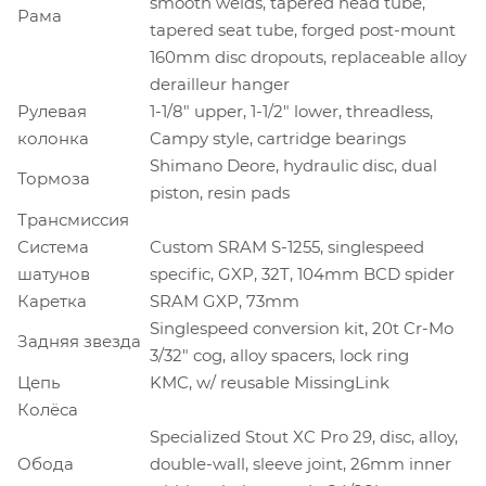
smooth welds, tapered head tube,
Рама
tapered seat tube, forged post-mount
160mm disc dropouts, replaceable alloy
derailleur hanger
Рулевая
1-1/8" upper, 1-1/2" lower, threadless,
колонка
Campy style, cartridge bearings
Shimano Deore, hydraulic disc, dual
Тормоза
piston, resin pads
Трансмиссия
Система
Custom SRAM S-1255, singlespeed
шатунов
specific, GXP, 32T, 104mm BCD spider
Каретка
SRAM GXP, 73mm
Singlespeed conversion kit, 20t Cr-Mo
Задняя звезда
3/32" cog, alloy spacers, lock ring
Цепь
KMC, w/ reusable MissingLink
Колёса
Specialized Stout XC Pro 29, disc, alloy,
Обода
double-wall, sleeve joint, 26mm inner