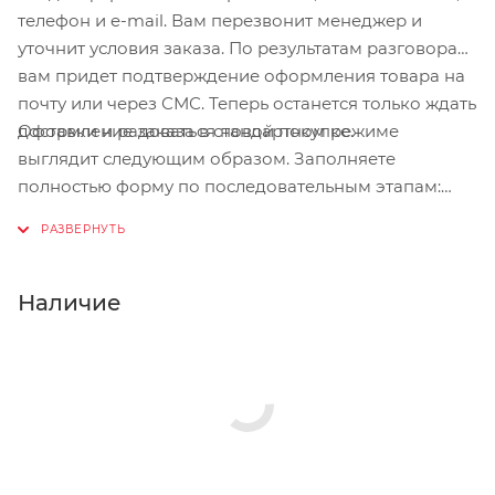
телефон и e-mail. Вам перезвонит менеджер и
уточнит условия заказа. По результатам разговора
вам придет подтверждение оформления товара на
почту или через СМС. Теперь останется только ждать
Оформление заказа в стандартном режиме
доставки и радоваться новой покупке.
выглядит следующим образом. Заполняете
полностью форму по последовательным этапам:
адрес, способ доставки, оплаты, данные о себе.
Советуем в комментарии к заказу написать
информацию, которая поможет курьеру вас найти.
Нажмите кнопку «Оформить заказ».
Наличие