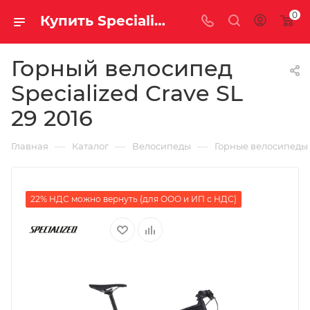
0
Купить Specialized Crave SL 29 2016 за рублей, а со скидкой
Горный велосипед
Specialized Crave SL
29 2016
—
—
—
Главная
Каталог
Велосипеды
Горные велосипеды
22% НДС можно вернуть (для ООО и ИП с НДС)