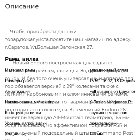
Описание
Чтобы приобрести данный
товар,пожалуйста,посетите наш магазин по адресу:
г.Саратов, Ул.Большая Затонская 27.
Рама, вилка
Новый Enduro построен как для езды по
техничным трейлам, так и для Эндуро и СуперД
Материал рамы
алюминиевый сплав
гонок. И без того очень универсальный аппарат для
Размеры рамы
15.59, 16.92, 18.03 дюйм
гор обзавелся версией с 29" колесами также с
Амортизация
Full suspension (двухподв
легкими карбоновыми и алюминиевыми рамами,
чтобы каждый выбрал тот вариант, который больше
Наименование мягкой вилки
X-Fusion Vengeance R
подходит его стилю езды. Знаменитый Enduro 26"
Конструкция вилки
пружинно-масляная
имеет выверенную All-Mountain геометрию, 165 мм
Уровень мягкой вилки
любительский
хода плюшевой, но эффективной подвески FSR и
регулируемый подседельный штырь Command Post
Ход вилки
170 мм