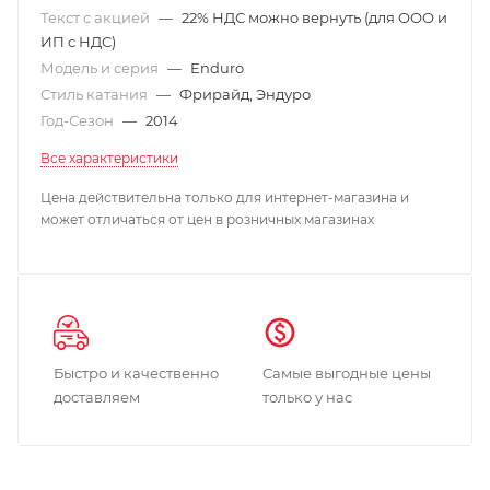
Текст с акцией
—
22% НДС можно вернуть (для ООО и
ИП с НДС)
Модель и серия
—
Enduro
Стиль катания
—
Фрирайд, Эндуро
Год-Сезон
—
2014
Все характеристики
Цена действительна только для интернет-магазина и
может отличаться от цен в розничных магазинах
Быстро и качественно
Самые выгодные цены
доставляем
только у нас