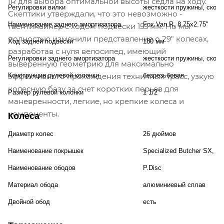
IR для выбора оптимальной высоты седла на ходу.
Регулировки вилки
жесткости пружины, скоро
Скептики утверждали, что это невозможно -
Наименование заднего амортизатора
Fox Van R, 8.75x2.75"
твентинайнер с ходом подвески 155 мм. Но мы
полностью изменили представление о 29" колесах,
Ход задней подвески
180 мм
разработав с нуля велосипед, имеющий
Регулировки заднего амортизатора
жесткости пружины, скоро
выверенную геометрию для максимально
эффективного прохождения техничных трасс, узкую
Конструкция рулевой колонки
безрезьбовая
колесную базу за счет коротких перьев для
Размер рулевой колонки
1 1/2"
маневренности, легкие, но крепкие колеса и
компоненты.
Колеса
Диаметр колес
26 дюймов
Наименование покрышек
Specialized Butcher SX, 2B
Наименование ободов
P.Disc
Материал обода
алюминиевый сплав
Двойной обод
есть