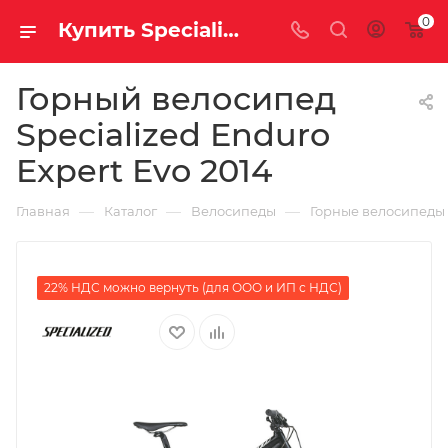
0
Купить Specialized Enduro Expert Evo 2014 за рублей, а со скидкой
Горный велосипед
Specialized Enduro
Expert Evo 2014
—
—
—
Главная
Каталог
Велосипеды
Горные велосипеды
22% НДС можно вернуть (для ООО и ИП с НДС)