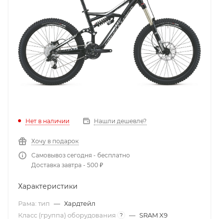
Нет в наличии
Нашли дешевле?
Хочу в подарок
Самовывоз сегодня - бесплатно
Доставка завтра - 500 ₽
Характеристики
Рама: тип
—
Хардтейл
Класс (группа) оборудования
—
SRAM X9
?