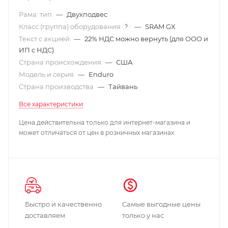
Рама: тип
—
Двухподвес
Класс (группа) оборудования
—
SRAM GX
?
Текст с акцией
—
22% НДС можно вернуть (для ООО и
ИП с НДС)
Страна происхождения
—
США
Модель и серия
—
Enduro
Страна производства
—
Тайвань
Все характеристики
Цена действительна только для интернет-магазина и
может отличаться от цен в розничных магазинах
Быстро и качественно
Самые выгодные цены
доставляем
только у нас