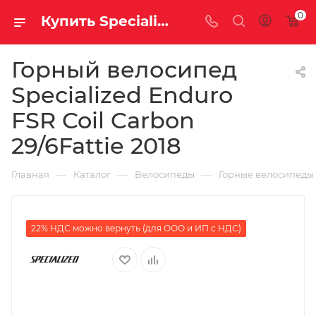
0
Купить Specialized Enduro FSR Coil Carbon 29/6Fattie 2018 за рублей, а со скидкой
Горный велосипед
Specialized Enduro
FSR Coil Carbon
29/6Fattie 2018
—
—
—
Главная
Каталог
Велосипеды
Горные велосипеды
22% НДС можно вернуть (для ООО и ИП с НДС)