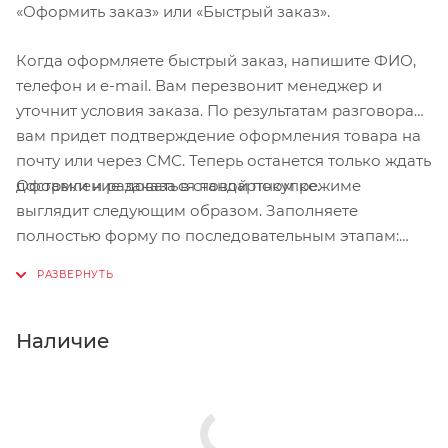
«Оформить заказ» или «Быстрый заказ».
Когда оформляете быстрый заказ, напишите ФИО,
телефон и e-mail. Вам перезвонит менеджер и
уточнит условия заказа. По результатам разговора
вам придет подтверждение оформления товара на
почту или через СМС. Теперь останется только ждать
Оформление заказа в стандартном режиме
доставки и радоваться новой покупке.
выглядит следующим образом. Заполняете
полностью форму по последовательным этапам:
адрес, способ доставки, оплаты, данные о себе.
Советуем в комментарии к заказу написать
информацию, которая поможет курьеру вас найти.
Нажмите кнопку «Оформить заказ».
Наличие