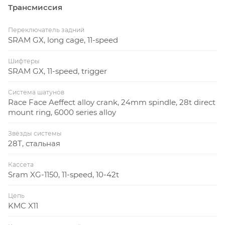
Трансмиссия
Переключатель задний
SRAM GX, long cage, 11-speed
Шифтеры
SRAM GX, 11-speed, trigger
Система шатунов
Race Face Aeffect alloy crank, 24mm spindle, 28t direct
mount ring, 6000 series alloy
Звёзды системы
28Т, стальная
Кассета
Sram XG-1150, 11-speed, 10-42t
Цепь
KMC X11