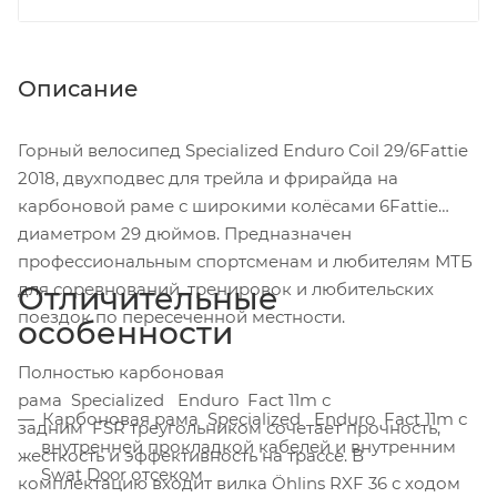
Описание
Горный велосипед Specialized Enduro Coil 29/6Fattie
2018, двухподвес для трейла и фрирайда на
карбоновой раме с широкими колёсами 6Fattie
диаметром 29 дюймов. Предназначен
профессиональным спортсменам и любителям МТБ
для соревнований, тренировок и любительских
Отличительные
поездок по пересеченной местности.
особенности
Полностью карбоновая
рама
Specialized
Enduro
Fact 11m с
Карбоновая рама
Specialized
Enduro
Fact 11m с
задним
FSR
треугольником сочетает прочность,
внутренней прокладкой кабелей и внутренним
жесткость и эффективность на трассе. В
Swat Door отсеком
комплектацию входит вилка Öhlins RXF 36 с ходом