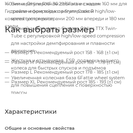
160 мм и регулировкой отскока и сжатия.
Вилка Öhlins RXF 36 29/6Fattie с ходом 160 мм для
Гидравлические тормоза Sram Code R
трейла и фрирайда с регулировкой high/low-
комплектуются роторами 200 мм впереди и 180 мм
speed compression
сзади.
Как выбрать размер
Задний амортизатор Custom Öhlins TTX Twin-
Tube с регулировкой high/low-speed compression
для настройки демпфирования и плавности
движения
Размер S Рекомендуемый рост 158 - 168 (±1 см)
Жесткая и отзывчивая
FSR
подвеска заднего
Размер M Рекомендуемый рост 168 - 178 (±1 см)
колеса для быстрых спусков и подъёмов
Размер L Рекомендуемый рост 178 - 185 (±1 см)
Увеличенная колесная база 6Fattie wheel system
Размер XL Рекомендуемый рост 185 - 193 (±1 см)
для повышения сцепления с поверхностью
трассы
Характеристики
Общие и основные свойства