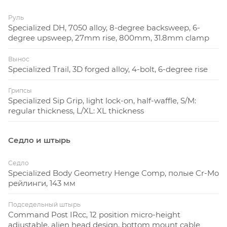
Руль
Specialized DH, 7050 alloy, 8-degree backsweep, 6-
degree upsweep, 27mm rise, 800mm, 31.8mm clamp
Вынос
Specialized Trail, 3D forged alloy, 4-bolt, 6-degree rise
Грипсы
Specialized Sip Grip, light lock-on, half-waffle, S/M:
regular thickness, L/XL: XL thickness
Седло и штырь
Седло
Specialized Body Geometry Henge Comp, полые Cr-Mo
рейлинги, 143 мм
Подседельный штырь
Command Post IRcc, 12 position micro-height
adjustable, alien head design, bottom mount cable