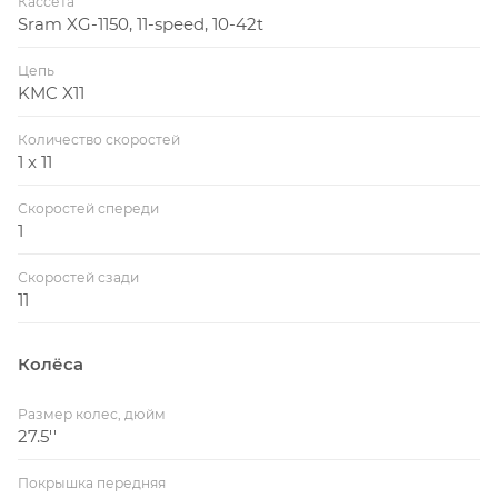
Кассета
Sram XG-1150, 11-speed, 10-42t
Цепь
KMC X11
Количество скоростей
1 x 11
Скоростей спереди
1
Скоростей сзади
11
Колёса
Размер колес, дюйм
27.5''
Покрышка передняя