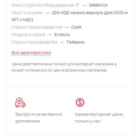
Класс (группа) оборудования
—
SRAM GX
?
Текст с акцией
—
22% НДС можно вернуть (для ООО и
ИП с НДС)
Страна происхождения
—
США
Модель и серия
—
Enduro
Страна производства
—
Тайвань
Все характеристики
Цена действительна только для интернет-магазина и
может отличаться от цен в розничных магазинах
Быстро и качественно
Самые выгодные цены
доставляем
только у нас