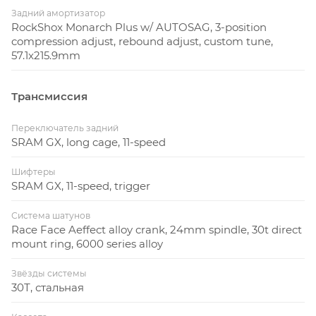
Задний амортизатор
RockShox Monarch Plus w/ AUTOSAG, 3-position
compression adjust, rebound adjust, custom tune,
57.1x215.9mm
Трансмиссия
Переключатель задний
SRAM GX, long cage, 11-speed
Шифтеры
SRAM GX, 11-speed, trigger
Система шатунов
Race Face Aeffect alloy crank, 24mm spindle, 30t direct
mount ring, 6000 series alloy
Звёзды системы
30Т, стальная