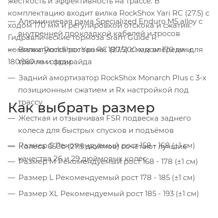
жесткость и эффективность на трассе. В
комплектацию входит вилка RockShox Yari RC (27.5) с
Алюминиевая рама Specialized Enduro M5 alloy с
ходом 170 мм и регулировкой отскока и сжатия.
внутренней прокладкой кабелей и тросов
Гидравлические тормоза Sram Guide R
комплектуются роторами 180/200 мм впереди и
Вилка RockShox Yari RC (27.5) с ходом 170 мм для
180/160 мм сзади.
трейла и фрирайда
Задний амортизатор RockShox Monarch Plus с 3-х
позиционным сжатием и Rx настройкой под
трассу
Как выбрать размер
Жесткая и отзывчивая FSR подвеска заднего
колеса для быстрых спусков и подъёмов
Размер S Рекомендуемый рост 158 - 168 (±1 см)
Колёса 650b (27.5 дюймов) сочетают лучшие
качества 26 и 29 дюймовых колёс
Размер M Рекомендуемый рост 168 - 178 (±1 см)
Размер L Рекомендуемый рост 178 - 185 (±1 см)
Размер XL Рекомендуемый рост 185 - 193 (±1 см)