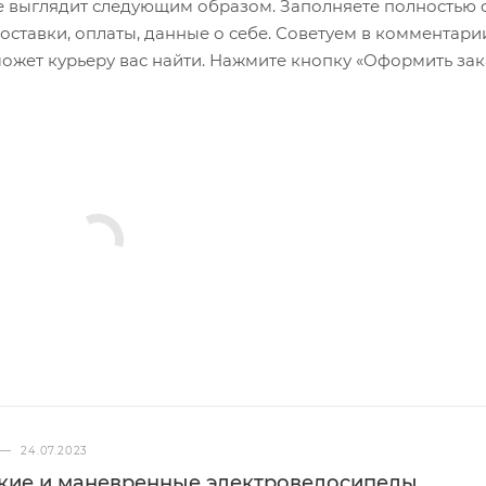
 выглядит следующим образом. Заполняете полностью 
ковка, алюминий, 4-х болтовый, подъём 6°
оставки, оплаты, данные о себе. Советуем в комментари
юминий, изгиб назад 8°, изгиб наверх 6°, подъём 10 мм, 780
ожет курьеру вас найти. Нажмите кнопку «Оформить зак
А
SRAM Guide, ротор 200
n, 11 скоростей, алюминиевая лапка
остей
 закрытый картридж
0, 28T X-Sync, BCD 94 мм
-1150, 11 скоростей, 10
остей, звено MissingLink
—
24.07.2023
гкие и маневренные электровелосипеды