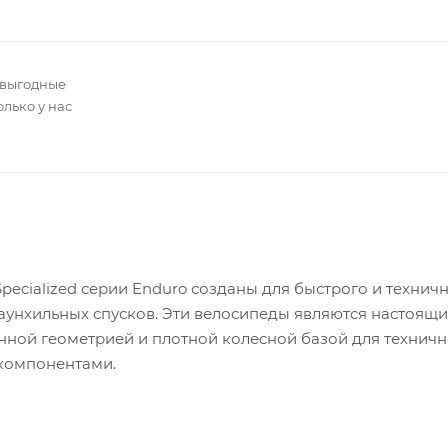
 выгодные
олько у нас
ecialized серии Enduro созданы для быстрого и технич
даунхильных спусков. Эти велосипеды являются настоящ
енной геометрией и плотной колесной базой для техничн
компонентами.
рый, надежный и готовый к горам алюминиевый велосипе
и, назкой кареткой и конусным рулевым стаканом — ид