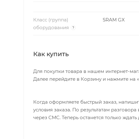
Ростовка
L, M, XL
Класс (группа)
SRAM GX
рамы
АМОРТИЗАЦИЯ
оборудования
?
Задний амортизатор
FOX Float Perfor
Как купить
RockShox Pike RC 
Вилка
регулировка отско
Для покупки товара в нашем интернет-маг
УПРАВЛЕНИЕ
Далее перейдите в Корзину и нажмите на 
Седло
Body Geometry Heng
Когда оформляете быстрый заказ, напишит
Подседельный
Command Post IRcc, 
условия заказа. По результатам разговор
штырь
тросиков, дистанцион
через СМС. Теперь останется только ждать
Рулевая колонка
1-1/8" — 1-1/2", Ca