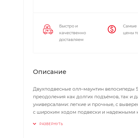
Быстро и
Самые
качественно
цены т
доставляем
Описание
Двухподвесные олл–маунтин велосипеды Sp
преодоления как долгих подъёмов, так и 
универсалами: легкие и прочные, с вывер
с широким ходом подвески и надежными 
Specialized Enduro Comp 29 (2016) — быст
рамой M5, максимально короткими перьям