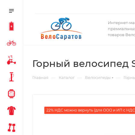
Интернет-ма
премиальных
товаров Вел
Горный велосипед S
—
—
—
Главная
Каталог
Велосипеды
Горн
22% НДС можно вернуть (для ООО и ИП с НДС