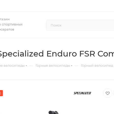
газин
 спортивных
осаратов
pecialized Enduro FSR Com
—
—
ые велосипеды
Горные велосипеды
Горный велосипед 
)