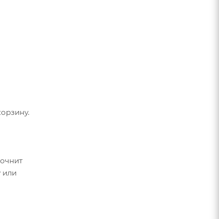
,
м
орзину.
точнит
 протяжка
 или
од 125 мм
телем