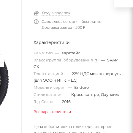
Хочу в подарок
Самовывоз сегодня - бесплатно
Доставка завтра - 500 ₽
Характеристики
Рама: тип
—
Хардтейл
Класс (группа) оборудования
—
SRAM
?
GX
Текст с акцией
—
22% НДС можно вернуть
(для ООО и ИП с НДС)
Модель и серия
—
Enduro
Стиль катания
—
Кросс-кантри, Даунхилл
Год-Сезон
—
2016
Все характеристики
Цена действительна только для интернет-
магазина и может отличаться от цен в