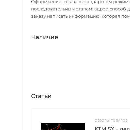
Оформление заказа в стандартном режиме
Вынос руля
Specialized XC, 3D-
последовательным этапам: адрес, способ д
Specialized, 6061 ал
заказу написать информацию, которая пом
Руль
31.8 мм
ТОРМОЗНАЯ СИСТЕМ
Наличие
Тормоза
ТРАНСМИССИЯ
Количество скоростей
20=2х10
Задний переключатель
SRAM GX X Horizo
Шифтеры
SRAM GX, 11 скор
Каретка
SRAM, PF30, OS,
Система шатунов
SRAM S-1000, PF3
Статьи
Трещотка / Кассета
SRAM XG
Цепь
KMC X11L, 11 скор
КОЛЕСА
ОБЗОРЫ ТОВАРОВ
KTM SX – ле