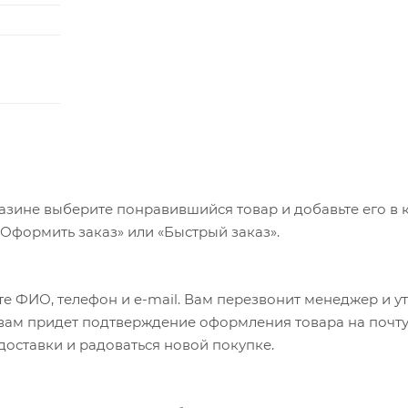
mance DPS, клапан AUTOSAG, 215.9x57.2 мм
29, пружина Solo Air, ход 160 мм, регулировка компрессии
ка, конусный шток, сдвиг 46 мм, ось Maxle Ultimate 15 м
азине выберите понравившийся товар и добавьте его в к
«Оформить заказ» или «Быстрый заказ».
e Comp, полые Cr-Mo рамки, 143 мм
е ФИО, телефон и e-mail. Вам перезвонит менеджер и у
технология Cruiser Control, регулировка высоты, нижняя
а вам придет подтверждение оформления товара на почту
ная регулирвока SRL, ø 30.9 мм, S: ход 100 мм, M/L/XL: х
 доставки и радоваться новой покупке.
mpy, интегрированные картриджные подшипники с уплотни