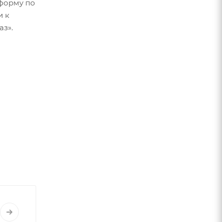
форму по
и к
 мм, ø
аз».
 мм
-42T