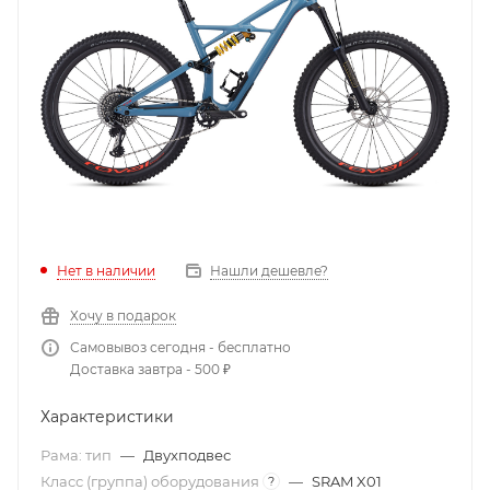
Нет в наличии
Нашли дешевле?
Хочу в подарок
Самовывоз сегодня - бесплатно
Доставка завтра - 500 ₽
Характеристики
Рама: тип
—
Двухподвес
Класс (группа) оборудования
—
SRAM X01
?