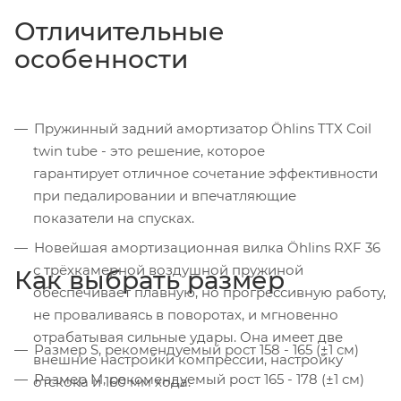
Отличительные
особенности
Пружинный задний амортизатор Öhlins TTX Coil
twin tube - это решение, которое
гарантирует отличное сочетание эффективности
при педалировании и впечатляющие
показатели на спусках.
Новейшая амортизационная вилка Öhlins RXF 36
с трёхкамерной воздушной пружиной
Как выбрать размер
обеспечивает плавную, но прогрессивную работу,
не проваливаясь в поворотах, и мгновенно
отрабатывая сильные удары. Она имеет две
Размер S, рекомендуемый рост 158 - 165 (±1 см)
внешние настройки компрессии, настройку
Размер M, рекомендуемый рост 165 - 178 (±1 см)
отскока и 160 мм хода.