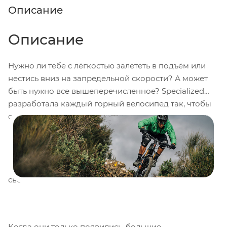
Описание
Описание
Нужно ли тебе с лёгкостью залететь в подъём или
нестись вниз на запредельной скорости? А может
быть нужно все вышеперечисленное? Specialized
разработала каждый горный велосипед так, чтобы
он стал лучшей машиной для твоего стиля катания.
Начиная с суперлёгких хардтейлов XC, заканчивая
велосипедами с подвеской FSR уровня Чемпионата
Мира, трейловыми и даунхильными велосипедами.
Ты всегда сможешь найти идеальный вариант для
своего стиля катания.
Когда они только появились, большие