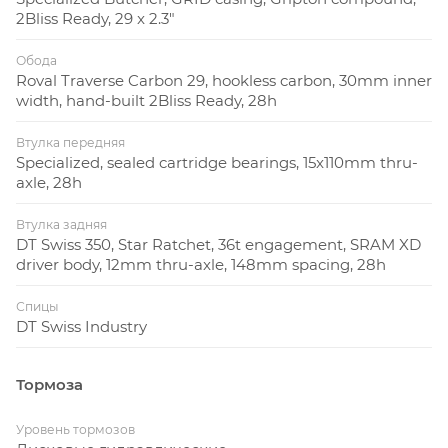
2Bliss Ready, 29 x 2.3"
Обода
Roval Traverse Carbon 29, hookless carbon, 30mm inner
width, hand-built 2Bliss Ready, 28h
Втулка передняя
Specialized, sealed cartridge bearings, 15x110mm thru-
axle, 28h
Втулка задняя
DT Swiss 350, Star Ratchet, 36t engagement, SRAM XD
driver body, 12mm thru-axle, 148mm spacing, 28h
Спицы
DT Swiss Industry
Тормоза
Уровень тормозов