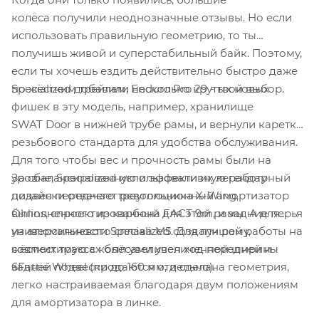
колёса получили неоднозначные отзывы. Но если
использовать правильную геометрию, то ты
получишь живой и суперстабильный байк. Поэтому,
если ты хочешь ездить действительно быстро даже
Specialized добавили несколько крутых новых
по жёстким трейлам, Enduro Pro 29 - твой выбор.
фишек в эту модель, например, хранилище
SWAT Door в нижней трубе рамы, и вернули каретку
резьбового стандарта для удобства обслуживания.
Для того чтобы вес и прочность рамы были на
За сбалансированную и эффективную работу
уровне, Specialized использовали их легендарный
подвески отвечает революционный амортизатор
дизайн переднего треугольника X-Wing,
Öhlins, спроектированный для этой рамы. А для
выполненного из карбона FACT 9m, и задние перья
универсальности Specialized создали раму,
из алюминиевого сплава M5. Для лучшей работы на
совместимую с колёсами увеличенной ширины
жёстких трассах был увеличен ход передней и
6Fattie Wheel (продаются отдельно).
задней подвески до 160 мм, и сделана геометрия,
легко настраиваемая благодаря двум положениям
для амортизатора в линке.