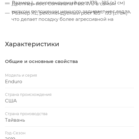
Размер L, рекомендуемый рост 178 - 185 (±1 см)
Дроппер-пост Command Post WU в самом
низком положении немного задирает нос седла,
Размер XL, рекомендуемый рост 185 - 193 (±1 см)
что делает посадку более агрессивной на
спусках.
Характеристики
Общие и основные свойства
Модель и серия
Enduro
Страна происхождения
США
Страна производства
Тайвань
Год-Сезон