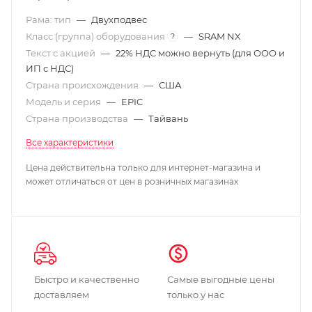
Рама: тип
—
Двухподвес
Класс (группа) оборудования
—
SRAM NX
?
Текст с акцией
—
22% НДС можно вернуть (для ООО и
ИП с НДС)
Страна происхождения
—
США
Модель и серия
—
EPIC
Страна производства
—
Тайвань
Все характеристики
Цена действительна только для интернет-магазина и
может отличаться от цен в розничных магазинах
Быстро и качественно
Самые выгодные цены
доставляем
только у нас