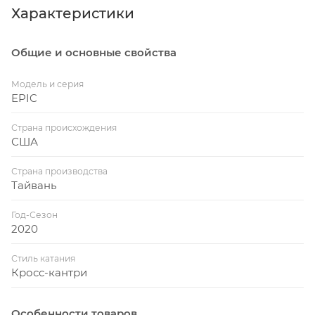
Характеристики
ухабистый и жесткий. Не важно о каком
рельефе идёт речь, ультра легкий Epic
имеет всё, чтобы принести его владельцу
Общие и основные свойства
победу.
Модель и серия
ЭФФЕКТИВНОСТЬ
EPIC
ХАРДТЕЙЛА. КОНТРОЛЬ
ДВУХПОДВЕСА
Страна происхождения
США
Полноподвесный велосипед должен
делать тебя быстрее, и уж никак не
Страна производства
замедлять в результате раскачки при
Тайвань
педалировании. Подвеска, оснащенная
Год-Сезон
системой Brain, сохраняет амортизатор и
2020
вилку Epic жёсткой, когда рельеф не
пытается вытрясти из тебя душу, и
Стиль катания
Кросс-кантри
наоборот активирует работу подвески,
когда на пути появляются камни и корни.
Особенности товаров