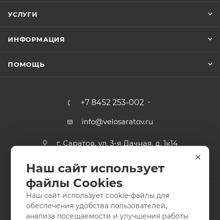
УСЛУГИ
ИНФОРМАЦИЯ
ПОМОЩЬ
+7 8452 253-002
info@velosaratov.ru
г. Саратов, ул. 3-я Дачная, д. 1к14
Наш сайт использует
файлы Cookies
Наш сайт использует cookie-файлы для
обеспечения удобства пользователей,
анализа посещаемости и улучшения работы
2011-2026 © интернет-магазин спортивных товаров