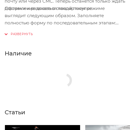
почту или через СМС. Теперь останется только ждать
Оформление заказа в стандартном режиме
доставки и радоваться новой покупке.
выглядит следующим образом. Заполняете
полностью форму по последовательным этапам:
адрес, способ доставки, оплаты, данные о себе.
Советуем в комментарии к заказу написать
информацию, которая поможет курьеру вас найти.
Нажмите кнопку «Оформить заказ».
Наличие
Статьи