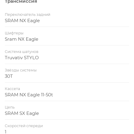
Трансмиссия
Переключатель задний
SRAM NX Eagle
Шифтеры
Sram NX Eagle
Система шатунов
Truvativ STYLO
Звёзды системы
30T
Кассета
SRAM NX Eagle 11-50t
Цепь
SRAM SX Eagle
Скоростей спереди
1