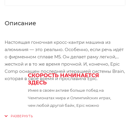
Описание
Настоящая гоночная кросс-кантри машина из
алюминия — это реально. Особенно, если речь идёт
о фирменном сплаве M5. Он делает раму легкой,
жесткой и в то же время прочной. И, конечно, Epic
Comp оснащен последней итерацией системы Brain,
СКОРОСТЬ НАЧИНАЕТСЯ
которая в своё время и прославила Epic.
ЗДЕСЬ
Имея в своём активе больше побед на
Чемпионатах мира и Олимпийских играх,
чем любой другой байк, Epic можно
считать одним из самых быстрых кросс-
кантри велосипедов на планете. Быстрый
и ровный, сложный и техничный,