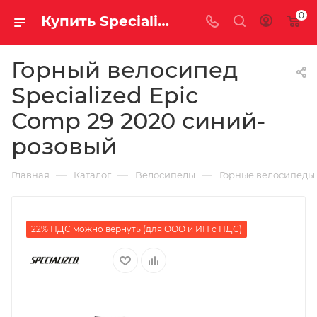
0
Купить Specialized Epic Comp 29 2020 синий-розовый за рублей, а со скидкой
Горный велосипед
Specialized Epic
Comp 29 2020 синий-
розовый
—
—
—
Главная
Каталог
Велосипеды
Горные велосипеды
22% НДС можно вернуть (для ООО и ИП с НДС)