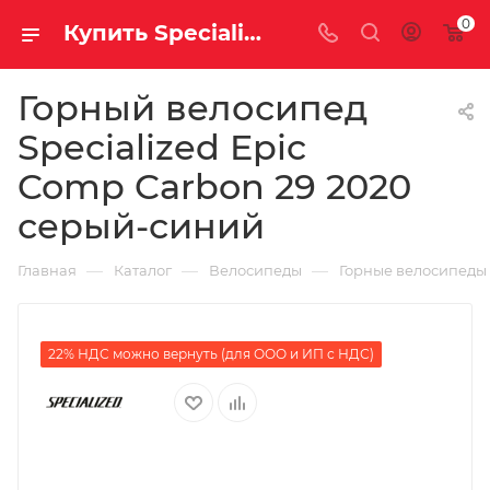
0
Купить Specialized Epic Comp Carbon 29 2020 серый-синий за рублей, а со скидкой
Горный велосипед
Specialized Epic
Comp Carbon 29 2020
серый-синий
—
—
—
Главная
Каталог
Велосипеды
Горные велосипеды
22% НДС можно вернуть (для ООО и ИП с НДС)