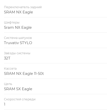
Переключатель задний
SRAM NX Eagle
Шифтеры
Sram NX Eagle
Система шатунов
Truvativ STYLO
Звёзды системы
32T
Кассета
SRAM NX Eagle 11-50t
Цепь
SRAM SX Eagle
Скоростей спереди
1