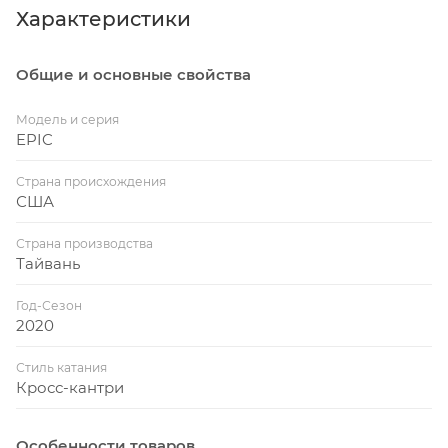
Характеристики
ухабистый и жесткий. Не важно о каком
рельефе идёт речь, ультра легкий Epic
имеет всё, чтобы принести его владельцу
Общие и основные свойства
победу.
Модель и серия
ЭФФЕКТИВНОСТЬ
EPIC
ХАРДТЕЙЛА. КОНТРОЛЬ
ДВУХПОДВЕСА
Страна происхождения
США
Полноподвесный велосипед должен
делать тебя быстрее, и уж никак не
Страна производства
замедлять в результате раскачки при
Тайвань
педалировании. Подвеска, оснащенная
Год-Сезон
системой Brain, сохраняет амортизатор и
2020
вилку Epic жёсткой, когда рельеф не
пытается вытрясти из тебя душу, и
Стиль катания
Кросс-кантри
наоборот активирует работу подвески,
когда на пути появляются камни и корни.
Особенности товаров