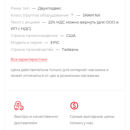
Рама: тип
—
Двухподвес
Класс (группа) оборудования
—
SRAM NX
?
Текст с акцией
—
22% НДС можно вернуть (для ООО и
ИП с НДС)
Страна происхождения
—
США
Модель и серия
—
EPIC
Страна производства
—
Тайвань
Все характеристики
Цена действительна только для интернет-магазина и
может отличаться от цен в розничных магазинах
Быстро и качественно
Самые выгодные цены
доставляем
только у нас