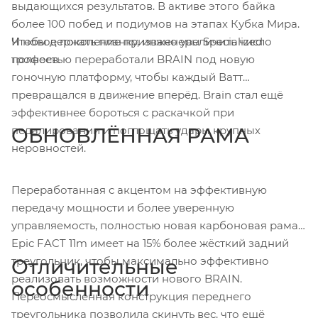
выдающихся результатов. В активе этого байка
более 100 побед и подиумов на этапах Кубка Мира.
Чтобы держать планку, инженеры Specialized
И новое поколение призвано увеличить число
полностью переработали BRAIN под новую
трофеев.
гоночную платформу, чтобы каждый Ватт
превращался в движение вперёд. Brain стал ещё
эффективнее бороться с раскачкой при
педалировании и поглощать удары крупных
ОБНОВЛЁННАЯ РАМА
неровностей.
Переработанная с акцентом на эффективную
передачу мощности и более уверенную
управляемость, полностью новая карбоновая рама
Epic FACT 11m имеет на 15% более жёсткий задний
треугольник, чтобы максимально эффективно
Отличительные
реализовать возможности нового BRAIN.
особенности
Переосмысленная конструкция переднего
треугольника позволила скинуть вес, что ещё