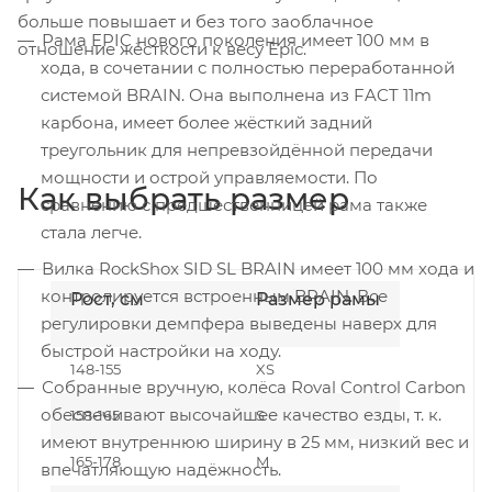
больше повышает и без того заоблачное
Рама EPIC нового поколения имеет 100 мм в
отношение жёсткости к весу Epic.
хода, в сочетании с полностью переработанной
системой BRAIN. Она выполнена из FACT 11m
карбона, имеет более жёсткий задний
треугольник для непревзойдённой передачи
мощности и острой управляемости. По
Как выбрать размер
сравнению с предшественницей рама также
стала легче.
Вилка RockShox SID SL BRAIN имеет 100 мм хода и
контролируется встроенным BRAIN. Все
Рост, см
Размер рамы
регулировки демпфера выведены наверх для
быстрой настройки на ходу.
148-155
XS
Собранные вручную, колёса Roval Control Carbon
обеспечивают высочайшее качество езды, т. к.
158-165
S
имеют внутреннюю ширину в 25 мм, низкий вес и
165-178
M
впечатляющую надёжность.