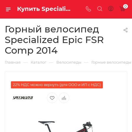
0
Купить Specialized Epic FSR Comp 2014 за рублей, а со скидкой
Горный велосипед
Specialized Epic FSR
Comp 2014
—
—
—
Главная
Каталог
Велосипеды
Горные велосипеды
22% НДС можно вернуть (для ООО и ИП с НДС)