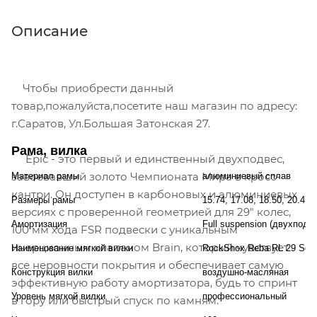
Описание
Чтобы приобрести данный
товар,пожалуйста,посетите наш магазин по адресу:
г.Саратов, Ул.Большая Затонская 27.
Рама, вилка
Epic - это первый и единственный двухподвес,
завоевавший золото Чемпионата Мира в кросс-
Материал рамы
алюминиевый сплав
кантри. Он доступен в карбоновых и алюминиевых
Размеры рамы
15.74, 17.08, 18.50, 20.47
версиях с проверенной геометрией для 29" колес,
Амортизация
Full suspension (двухподв
100 мм хода FSR подвески с уникальным
инерционным клапаном Brain, который чувствует
Наименование мягкой вилки
RockShox Reba RL 29 Solo
все неровности покрытия и обеспечивает самую
Конструкция вилки
воздушно-масляная
эффективную работу амортизатора, будь то спринт
Уровень мягкой вилки
профессиональный
в гору или быстрый спуск по камням.